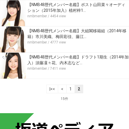
【NMB48歴代メンバー名鑑】ポスト山田菜々オーディ
ション（2015年加入）植村梓1…
nmbmember
/ 4454 view
【NMB48歴代メンバー名鑑】大組閣移籍組（2014年移
籍）市川美織、梅田彩佳、藤江…
nmbmember
/ 4777 view
【NMB48歴代メンバー名鑑】ドラフト1期生（2014年加
入）須藤凜々花、内木志など…
nmbmember
/ 7411 view
|<<
<
1
2
15件