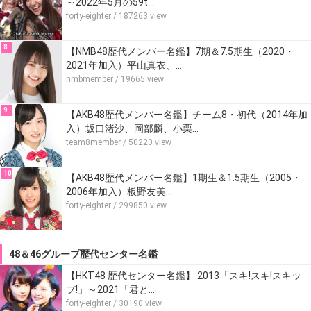
～2022年5月の59t…
forty-eighter
/ 187263 view
8
【NMB48歴代メンバー名鑑】7期＆7.5期生（2020・
2021年加入）平山真衣、…
nmbmember
/ 19665 view
9
【AKB48歴代メンバー名鑑】チーム8・初代（2014年加
入）坂口渚沙、岡部麟、小栗…
team8member
/ 50220 view
10
【AKB48歴代メンバー名鑑】1期生＆1.5期生（2005・
2006年加入）板野友美…
forty-eighter
/ 299850 view
48＆46グループ歴代センター名鑑
【HKT48 歴代センター名鑑】 2013「スキ!スキ!スキッ
プ!」～2021「君と…
forty-eighter
/ 30190 view