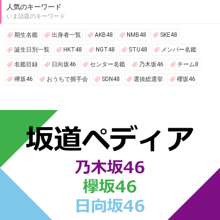
人気のキーワード
いま話題のキーワード
期生名鑑
出身者一覧
AKB48
NMB48
SKE48
誕生日別一覧
HKT48
NGT48
STU48
メンバー名鑑
名鑑目録
日向坂46
センター名鑑
乃木坂46
チーム8
欅坂46
おうちで握手会
SDN48
選抜総選挙
櫻坂46