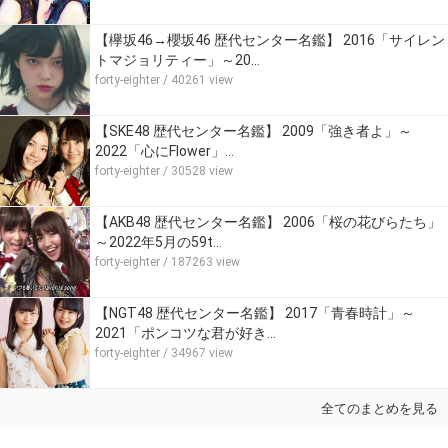
【欅坂46→櫻坂46 歴代センター名鑑】 2016「サイレン
トマジョリティー」～20…
forty-eighter
/ 40261 view
【SKE48 歴代センター名鑑】 2009「強き者よ」～
2022「心にFlower」…
forty-eighter
/ 30528 view
【AKB48 歴代センター名鑑】 2006「桜の花びらたち」
～2022年5月の59t…
forty-eighter
/ 187263 view
【NGT48 歴代センター名鑑】 2017「青春時計」～
2021「ポンコツな君が好き…
forty-eighter
/ 34967 view
全てのまとめを見る