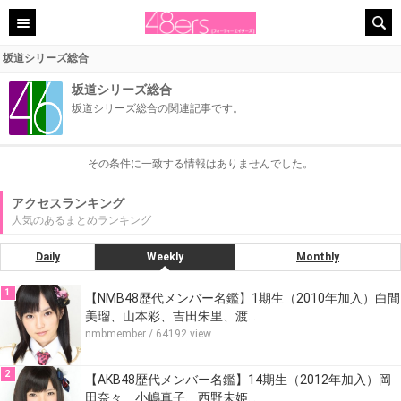
坂道シリーズ総合
坂道シリーズ総合
坂道シリーズ総合の関連記事です。
その条件に一致する情報はありませんでした。
アクセスランキング
人気のあるまとめランキング
Daily
Weekly
Monthly
1
【NMB48歴代メンバー名鑑】1期生（2010年加入）白間
美瑠、山本彩、吉田朱里、渡…
nmbmember
/ 64192 view
2
【AKB48歴代メンバー名鑑】14期生（2012年加入）岡
田奈々、小嶋真子、西野未姫…