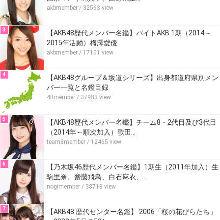
akbmember
/ 32563 view
3
【AKB48歴代メンバー名鑑】バイトAKB 1期（2014～
2015年活動）梅澤愛優…
akbmember
/ 17101 view
4
【AKB48グループ＆坂道シリーズ】出身都道府県別メン
バー一覧と名鑑目録
48member
/ 37983 view
5
【AKB48歴代メンバー名鑑】チーム8・2代目及び3代目
（2014年～順次加入）歌田…
team8member
/ 12465 view
6
【乃木坂46歴代メンバー名鑑】1期生（2011年加入）生
駒里奈、齋藤飛鳥、白石麻衣、…
nogimember
/ 38718 view
7
【AKB48 歴代センター名鑑】 2006「桜の花びらたち」