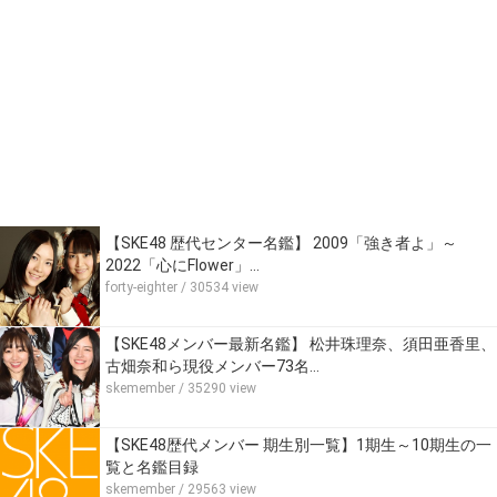
【SKE48 歴代センター名鑑】 2009「強き者よ」～
2022「心にFlower」…
forty-eighter
/ 30534 view
【SKE48メンバー最新名鑑】 松井珠理奈、須田亜香里、
古畑奈和ら現役メンバー73名…
skemember
/ 35290 view
【SKE48歴代メンバー 期生別一覧】1期生～10期生の一
覧と名鑑目録
skemember
/ 29563 view