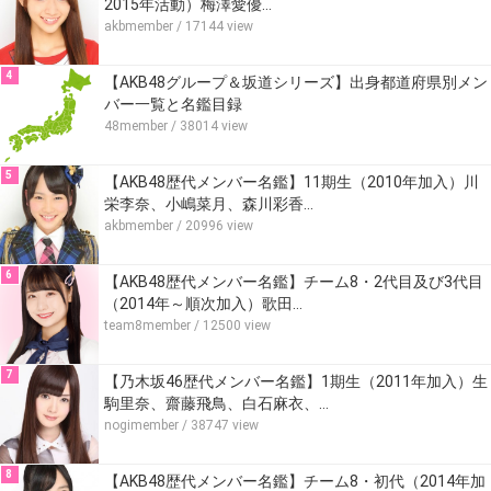
2015年活動）梅澤愛優…
akbmember
/ 17144 view
4
【AKB48グループ＆坂道シリーズ】出身都道府県別メン
バー一覧と名鑑目録
48member
/ 38014 view
5
【AKB48歴代メンバー名鑑】11期生（2010年加入）川
栄李奈、小嶋菜月、森川彩香…
akbmember
/ 20996 view
6
【AKB48歴代メンバー名鑑】チーム8・2代目及び3代目
（2014年～順次加入）歌田…
team8member
/ 12500 view
7
【乃木坂46歴代メンバー名鑑】1期生（2011年加入）生
駒里奈、齋藤飛鳥、白石麻衣、…
nogimember
/ 38747 view
8
【AKB48歴代メンバー名鑑】チーム8・初代（2014年加