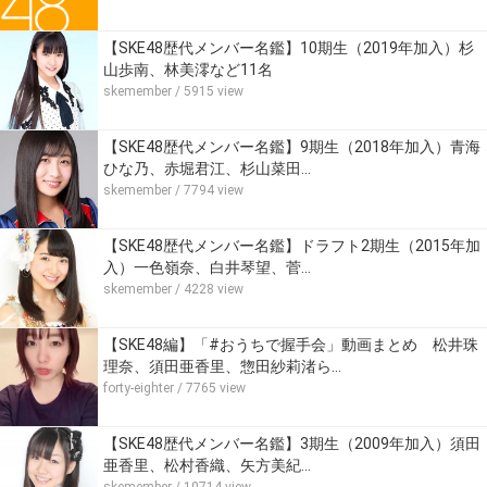
【SKE48歴代メンバー名鑑】10期生（2019年加入）杉
山歩南、林美澪など11名
skemember
/ 5915 view
【SKE48歴代メンバー名鑑】9期生（2018年加入）青海
ひな乃、赤堀君江、杉山菜田…
skemember
/ 7794 view
【SKE48歴代メンバー名鑑】ドラフト2期生（2015年加
入）一色嶺奈、白井琴望、菅…
skemember
/ 4228 view
【SKE48編】「#おうちで握手会」動画まとめ 松井珠
理奈、須田亜香里、惣田紗莉渚ら…
forty-eighter
/ 7765 view
【SKE48歴代メンバー名鑑】3期生（2009年加入）須田
亜香里、松村香織、矢方美紀…