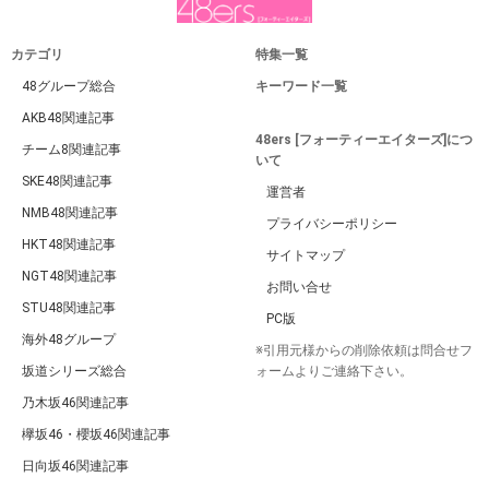
カテゴリ
特集一覧
48グループ総合
キーワード一覧
AKB48関連記事
48ers [フォーティーエイターズ]につ
チーム8関連記事
いて
SKE48関連記事
運営者
NMB48関連記事
プライバシーポリシー
HKT48関連記事
サイトマップ
NGT48関連記事
お問い合せ
STU48関連記事
PC版
海外48グループ
※引用元様からの削除依頼は問合せフ
坂道シリーズ総合
ォームよりご連絡下さい。
乃木坂46関連記事
欅坂46・櫻坂46関連記事
日向坂46関連記事