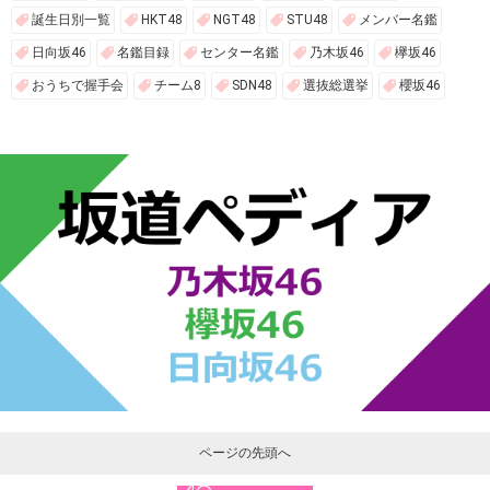
誕生日別一覧
HKT48
NGT48
STU48
メンバー名鑑
日向坂46
名鑑目録
センター名鑑
乃木坂46
欅坂46
おうちで握手会
チーム8
SDN48
選抜総選挙
櫻坂46
ページの先頭へ