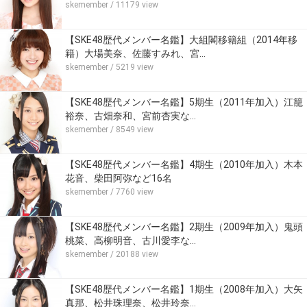
skemember
/ 11179 view
【SKE48歴代メンバー名鑑】大組閣移籍組（2014年移
籍）大場美奈、佐藤すみれ、宮…
skemember
/ 5219 view
【SKE48歴代メンバー名鑑】5期生（2011年加入）江籠
裕奈、古畑奈和、宮前杏実な…
skemember
/ 8549 view
【SKE48歴代メンバー名鑑】4期生（2010年加入）木本
花音、柴田阿弥など16名
skemember
/ 7760 view
【SKE48歴代メンバー名鑑】2期生（2009年加入）鬼頭
桃菜、高柳明音、古川愛李な…
skemember
/ 20188 view
【SKE48歴代メンバー名鑑】1期生（2008年加入）大矢
真那、松井珠理奈、松井玲奈…