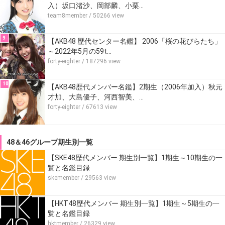
入）坂口渚沙、岡部麟、小栗…
team8member
/ 50266 view
9
【AKB48 歴代センター名鑑】 2006「桜の花びらたち」
～2022年5月の59t…
forty-eighter
/ 187296 view
10
【AKB48歴代メンバー名鑑】2期生（2006年加入）秋元
才加、大島優子、河西智美、…
forty-eighter
/ 67613 view
48＆46グループ期生別一覧
【SKE48歴代メンバー 期生別一覧】1期生～10期生の一
覧と名鑑目録
skemember
/ 29563 view
【HKT48歴代メンバー 期生別一覧】1期生～5期生の一
覧と名鑑目録
hktmember
/ 26329 view