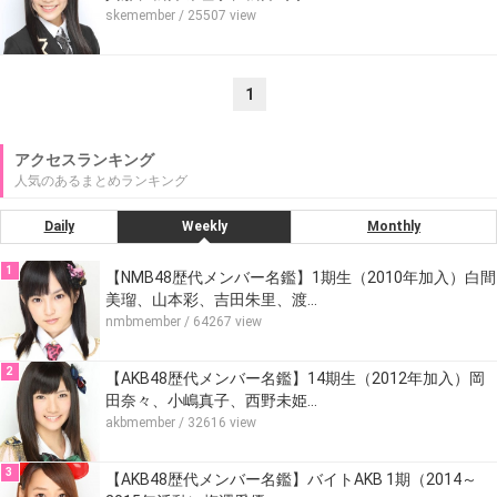
skemember
/ 25507 view
1
アクセスランキング
人気のあるまとめランキング
Daily
Weekly
Monthly
1
【NMB48歴代メンバー名鑑】1期生（2010年加入）白間
美瑠、山本彩、吉田朱里、渡…
nmbmember
/ 64267 view
2
【AKB48歴代メンバー名鑑】14期生（2012年加入）岡
田奈々、小嶋真子、西野未姫…
akbmember
/ 32616 view
3
【AKB48歴代メンバー名鑑】バイトAKB 1期（2014～