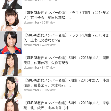
skemember
/ 10714 view
【SKE48歴代メンバー名鑑】ドラフト1期生（2014年加
入）荒井優希、惣田紗莉渚、…
skemember
/ 6588 view
【SKE48歴代メンバー名鑑】ドラフト3期生（2018年加
入）上妻ほの香など5名
skemember
/ 4289 view
【SKE48歴代メンバー名鑑】8期生（2016年加入）岡田
美紅、佐藤佳穂、矢作有紀奈…
skemember
/ 8447 view
【SKE48歴代メンバー名鑑】7期生（2015年加入）小畑
優奈、後藤楽々、末永桜花、…
skemember
/ 8085 view
【SKE48歴代メンバー名鑑】6期生（2013年加入）東李
苑、北川綾巴、山本由香（神…