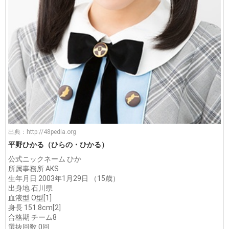
出典：
http://48pedia.org
平野ひかる（ひらの・ひかる）
公式ニックネーム ひか
所属事務所 AKS
生年月日 2003年1月29日 （15歳）
出身地 石川県
血液型 O型[1]
身長 151.8cm[2]
合格期 チーム8
選抜回数 0回