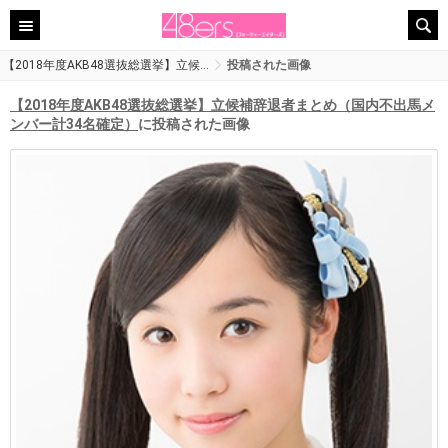
【2018年度AKB48選抜総選挙】立候…
投稿された画像
【2018年度AKB48選抜総選挙】立候補辞退者まとめ（国内不出馬メ
ンバー計34名確定）
に投稿された画像