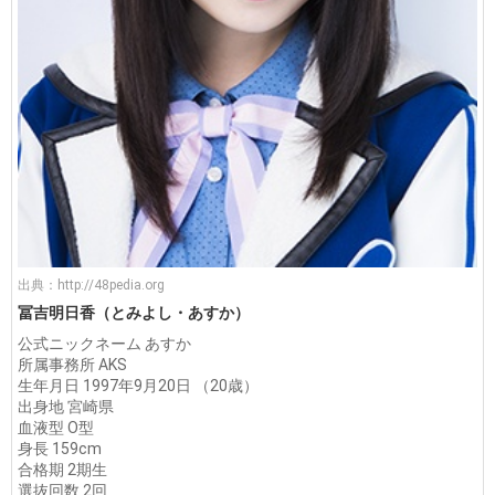
出典：
http://48pedia.org
冨吉明日香（とみよし・あすか）
公式ニックネーム あすか
所属事務所 AKS
生年月日 1997年9月20日 （20歳）
出身地 宮崎県
血液型 O型
身長 159cm
合格期 2期生
選抜回数 2回