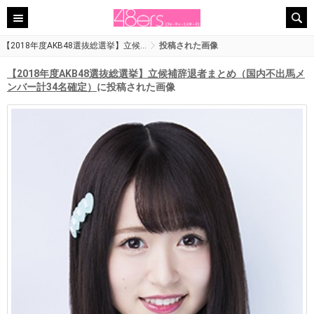
【2018年度AKB48選抜総選挙】立候…
投稿された画像
【2018年度AKB48選抜総選挙】立候補辞退者まとめ（国内不出馬メ
ンバー計34名確定）
に投稿された画像