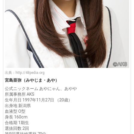
出典：
http://48pedia.org
宮島亜弥（みやじま・あや）
公式ニックネーム あやにゃん、あやや
所属事務所 AKS
生年月日 1997年11月27日 （20歳）
出身地 新潟県
血液型 O型
身長 160cm
合格期 1期生
選抜回数 2回