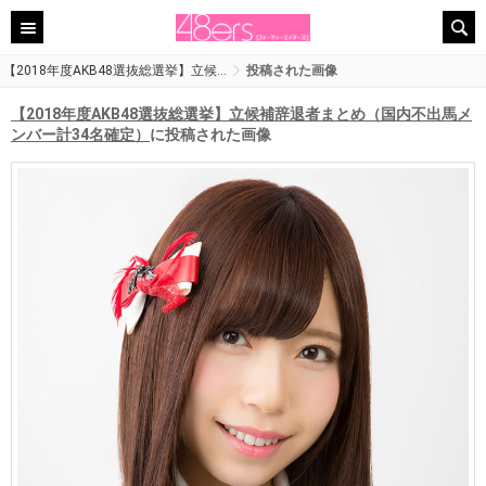
【2018年度AKB48選抜総選挙】立候…
投稿された画像
【2018年度AKB48選抜総選挙】立候補辞退者まとめ（国内不出馬メ
ンバー計34名確定）
に投稿された画像