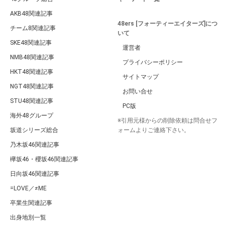
AKB48関連記事
48ers [フォーティーエイターズ]につ
チーム8関連記事
いて
SKE48関連記事
運営者
NMB48関連記事
プライバシーポリシー
HKT48関連記事
サイトマップ
NGT48関連記事
お問い合せ
STU48関連記事
PC版
海外48グループ
※引用元様からの削除依頼は問合せフ
坂道シリーズ総合
ォームよりご連絡下さい。
乃木坂46関連記事
欅坂46・櫻坂46関連記事
日向坂46関連記事
=LOVE／≠ME
卒業生関連記事
出身地別一覧