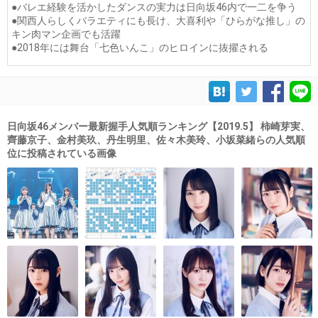
●バレエ経験を活かしたダンスの実力は日向坂46内で一二を争う
●関西人らしくバラエティにも長け、大喜利や「ひらがな推し」の
キン肉マン企画でも活躍
●2018年には舞台「七色いんこ」のヒロインに抜擢される
日向坂46メンバー最新握手人気順ランキング【2019.5】 柿崎芽実、
齊藤京子、金村美玖、丹生明里、佐々木美玲、小坂菜緒らの人気順
位に投稿されている画像