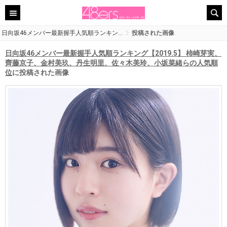
日向坂46メンバー最新握手人気順ランキン…
投稿された画像
日向坂46メンバー最新握手人気順ランキング【2019.5】 柿崎芽実、
齊藤京子、金村美玖、丹生明里、佐々木美玲、小坂菜緒らの人気順
位
に投稿された画像