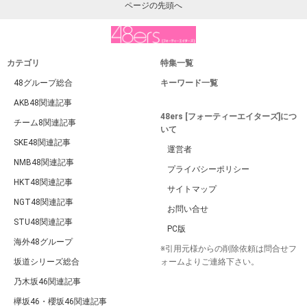
ページの先頭へ
カテゴリ
特集一覧
48グループ総合
キーワード一覧
AKB48関連記事
48ers [フォーティーエイターズ]につ
チーム8関連記事
いて
SKE48関連記事
運営者
NMB48関連記事
プライバシーポリシー
HKT48関連記事
サイトマップ
NGT48関連記事
お問い合せ
STU48関連記事
PC版
海外48グループ
※引用元様からの削除依頼は問合せフ
坂道シリーズ総合
ォームよりご連絡下さい。
乃木坂46関連記事
欅坂46・櫻坂46関連記事