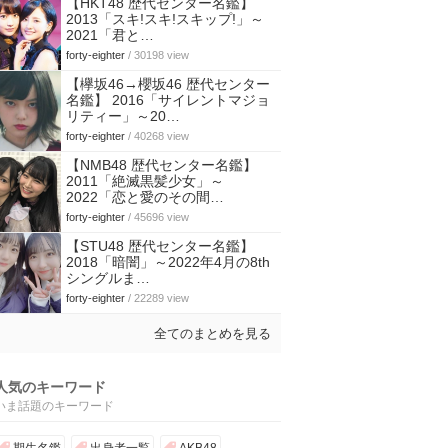
【HKT48 歴代センター名鑑】
2013「スキ!スキ!スキップ!」～
2021「君と…
forty-eighter
/ 30198 view
【欅坂46→櫻坂46 歴代センター
名鑑】 2016「サイレントマジョ
リティー」～20…
forty-eighter
/ 40268 view
【NMB48 歴代センター名鑑】
2011「絶滅黒髪少女」～
2022「恋と愛のその間…
forty-eighter
/ 45696 view
【STU48 歴代センター名鑑】
2018「暗闇」～2022年4月の8th
シングルま…
forty-eighter
/ 22289 view
全てのまとめを見る
人気のキーワード
いま話題のキーワード