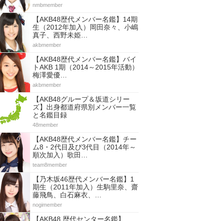
nmbmember
【AKB48歴代メンバー名鑑】14期
生（2012年加入）岡田奈々、小嶋
真子、西野未姫…
akbmember
【AKB48歴代メンバー名鑑】バイ
トAKB 1期（2014～2015年活動）
梅澤愛優…
akbmember
【AKB48グループ＆坂道シリー
ズ】出身都道府県別メンバー一覧
と名鑑目録
48member
【AKB48歴代メンバー名鑑】チー
ム8・2代目及び3代目（2014年～
順次加入）歌田…
team8member
【乃木坂46歴代メンバー名鑑】1
期生（2011年加入）生駒里奈、齋
藤飛鳥、白石麻衣、…
nogimember
【AKB48 歴代センター名鑑】