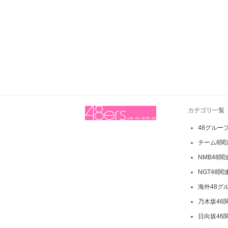
カテゴリ一覧
48グルー
チーム8関
NMB48
NGT48関
海外48グ
乃木坂46
日向坂46