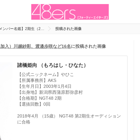
代メンバー名鑑】2期生（2…
投稿された画像
8年加入）川越紗彩、渡邉歩咲など16名
に投稿された画像
諸橋姫向 （もろはし・ひなた）
【公式ニックネーム】やひこ
【所属事務所】AKS
【生年月日】2003年1月4日
【出身地】新潟県西蒲原郡弥彦村
【合格期】NGT48 2期
【選抜回数】0回
2018年4月 （15歳） NGT48 第2期生オーディション
に合格