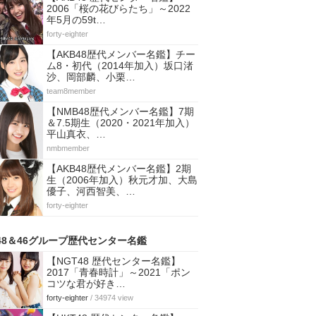
2006「桜の花びらたち」～2022
年5月の59t…
forty-eighter
【AKB48歴代メンバー名鑑】チー
ム8・初代（2014年加入）坂口渚
沙、岡部麟、小栗…
team8member
【NMB48歴代メンバー名鑑】7期
＆7.5期生（2020・2021年加入）
平山真衣、…
nmbmember
【AKB48歴代メンバー名鑑】2期
生（2006年加入）秋元才加、大島
優子、河西智美、…
forty-eighter
48＆46グループ歴代センター名鑑
【NGT48 歴代センター名鑑】
2017「青春時計」～2021「ポン
コツな君が好き…
forty-eighter
/ 34974 view