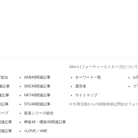
48ers [フォーティーエイターズ]について
プ総合
AKB48関連記事
キーワード一覧
お
連記事
SKE48関連記事
運営者
プ
関連記事
HKT48関連記事
サイトマップ
連記事
STU48関連記事
※引用元様からの削除依頼は問合せフォ
ループ
坂道シリーズ総合
関連記事
欅坂46・櫻坂46関連記事
関連記事
=LOVE／≠ME