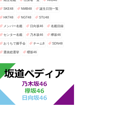
期生名鑑
出身者一覧
AKB48
SKE48
NMB48
誕生日別一覧
HKT48
NGT48
STU48
メンバー名鑑
日向坂46
名鑑目録
センター名鑑
乃木坂46
欅坂46
おうちで握手会
チーム8
SDN48
選抜総選挙
櫻坂46