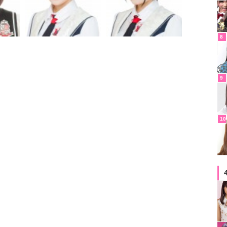
8
9
10