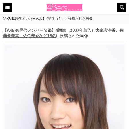
【AKB48歴代メンバー名鑑】4期生（2…
投稿された画像
【AKB48歴代メンバー名鑑】4期生（2007年加入）大家志津香、佐
藤亜美菜、佐伯美香など18名
に投稿された画像