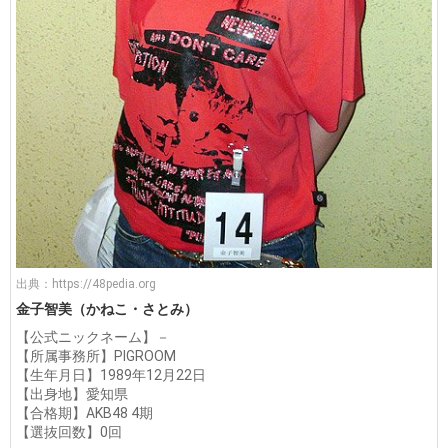
出典：
https://48pedia.org
金子智美（かねこ・さとみ）
【公式ニックネーム】－
【所属事務所】PIGROOM
【生年月日】1989年12月22日
【出身地】愛知県
【合格期】AKB48 4期
【選抜回数】0回