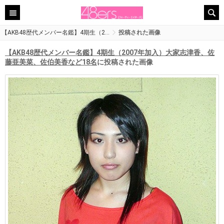
【AKB48歴代メンバー名鑑】4期生（2…
投稿された画像
【AKB48歴代メンバー名鑑】4期生（2007年加入）大家志津香、佐
藤亜美菜、佐伯美香など18名
に投稿された画像