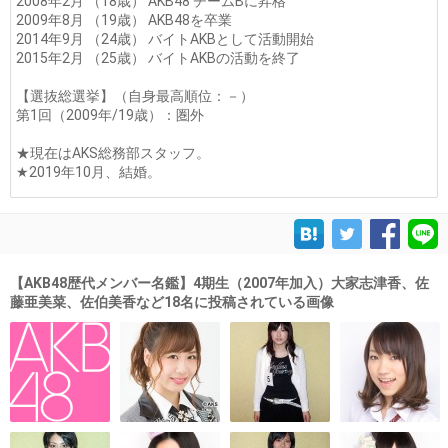
2008年2月 （18歳） AKB48 チームBに昇格
2009年8月 （19歳） AKB48を卒業
2014年9月 （24歳） バイトAKBとして活動開始
2015年2月 （25歳） バイトAKBの活動を終了
【選抜総選挙】（自身最高順位：－）
第1回（2009年/19歳）：圏外
★現在はAKS総務部スタッフ。
★2019年10月、結婚。
【AKB48歴代メンバー名鑑】4期生（2007年加入）大家志津香、佐
藤亜美菜、佐伯美香など18名に投稿されている画像