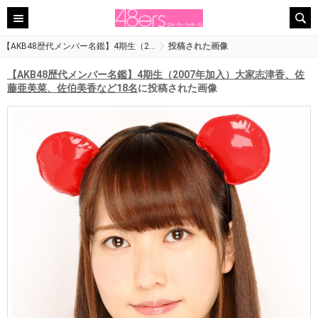
【AKB48歴代メンバー名鑑】4期生（2…
投稿された画像
【AKB48歴代メンバー名鑑】4期生（2007年加入）大家志津香、佐
藤亜美菜、佐伯美香など18名
に投稿された画像