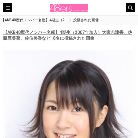
【AKB48歴代メンバー名鑑】4期生（2…
投稿された画像
【AKB48歴代メンバー名鑑】4期生（2007年加入）大家志津香、佐
藤亜美菜、佐伯美香など18名
に投稿された画像