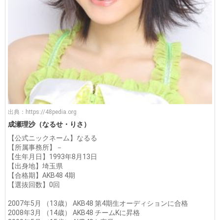
出典：
https://48pedia.org
成瀬理沙（なるせ・りさ）
【公式ニックネーム】なるる
【所属事務所】－
【生年月日】1993年8月13日
【出身地】埼玉県
【合格期】AKB48 4期
【選抜回数】0回
2007年5月 （13歳） AKB48 第4期生オーディションに合格
2008年3月 （14歳） AKB48 チームKに昇格