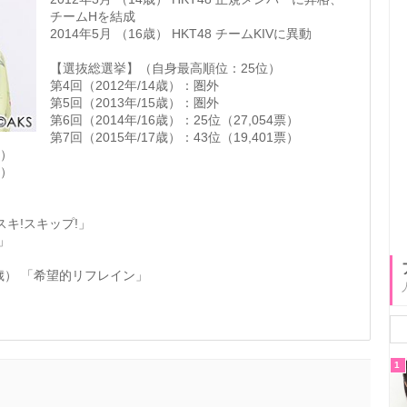
チームHを結成
2014年5月 （16歳） HKT48 チームKIVに異動
【選抜総選挙】（自身最高順位：25位）
第4回（2012年/14歳）：圏外
第5回（2013年/15歳）：圏外
第6回（2014年/16歳）：25位（27,054票）
第7回（2015年/17歳）：43位（19,401票）
票）
票）
!スキ!スキップ!」
2」
17歳） 「希望的リフレイン」
1