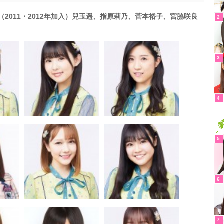
（2011・2012年加入）兒玉遥、指原莉乃、菅本裕子、宮脇咲良
2
3
4
5
6
7