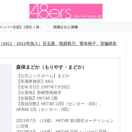
代メンバー名鑑】1期生＋移…
投稿された画像
（2011・2012年加入）兒玉遥、指原莉乃、菅本裕子、宮脇咲良
森保まどか（もりやす・まどか）
【公式ニックネーム】まどか
【所属事務所】AKS
【生年月日】1997年7月26日
【出身地】長崎県長崎市
【合格期】HKT48 1期
【選抜回数】HKT48 12回（センター：0回）、
AKB48 1回（センター：0回）
2011年7月 （13歳） HKT48 第1期生オーディション
に合格
2012年3月 （14歳） HKT48 正規メンバーに昇格、