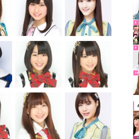
8
9
10