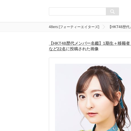
48ers [フォーティーエイターズ]
【HKT48歴
【HKT48歴代メンバー名鑑】1期生＋移籍者
など22名
に投稿された画像