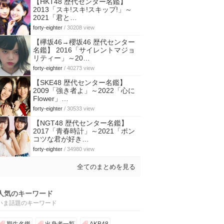
【HKT48 歴代センター名鑑】
2013「スキ!スキ!スキップ!」～
2021「君と…
forty-eighter
/ 30208 view
【欅坂46→櫻坂46 歴代センター
名鑑】 2016「サイレントマジョ
リティー」～20…
forty-eighter
/ 40273 view
【SKE48 歴代センター名鑑】
2009「強き者よ」～2022「心に
Flower」…
forty-eighter
/ 30533 view
【NGT48 歴代センター名鑑】
2017「青春時計」～2021「ポン
コツな君が好き…
forty-eighter
/ 34980 view
全てのまとめを見る
人気のキーワード
いま話題のキーワード