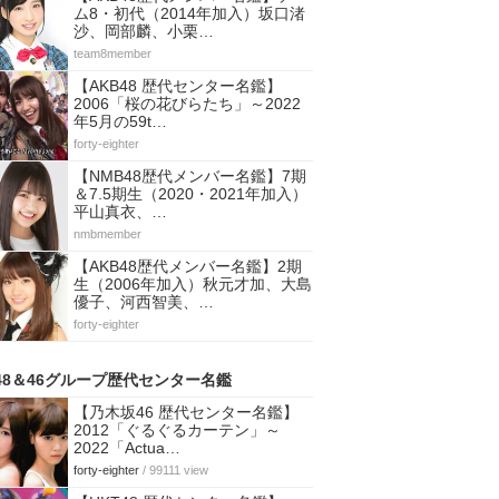
ム8・初代（2014年加入）坂口渚
沙、岡部麟、小栗…
team8member
【AKB48 歴代センター名鑑】
2006「桜の花びらたち」～2022
年5月の59t…
forty-eighter
【NMB48歴代メンバー名鑑】7期
＆7.5期生（2020・2021年加入）
平山真衣、…
nmbmember
【AKB48歴代メンバー名鑑】2期
生（2006年加入）秋元才加、大島
優子、河西智美、…
forty-eighter
48＆46グループ歴代センター名鑑
【乃木坂46 歴代センター名鑑】
2012「ぐるぐるカーテン」～
2022「Actua…
forty-eighter
/ 99111 view