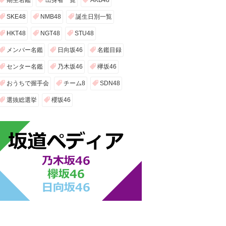
期生名鑑
出身者一覧
AKB48
SKE48
NMB48
誕生日別一覧
HKT48
NGT48
STU48
メンバー名鑑
日向坂46
名鑑目録
センター名鑑
乃木坂46
欅坂46
おうちで握手会
チーム8
SDN48
選抜総選挙
櫻坂46