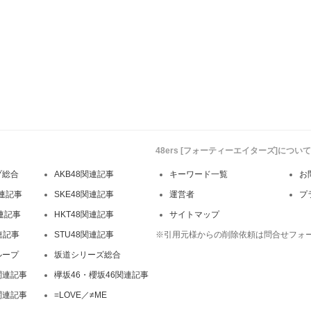
48ers [フォーティーエイターズ]について
プ総合
AKB48関連記事
キーワード一覧
お
連記事
SKE48関連記事
運営者
プ
関連記事
HKT48関連記事
サイトマップ
連記事
STU48関連記事
※引用元様からの削除依頼は問合せフォ
ループ
坂道シリーズ総合
関連記事
欅坂46・櫻坂46関連記事
関連記事
=LOVE／≠ME