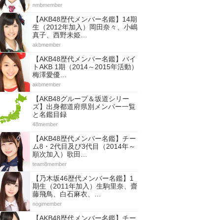
nmbmember
【AKB48歴代メンバー名鑑】14期
生（2012年加入）岡田奈々、小嶋
真子、西野未姫…
akbmember
【AKB48歴代メンバー名鑑】バイ
トAKB 1期（2014～2015年活動）
梅澤愛優…
akbmember
【AKB48グループ＆坂道シリー
ズ】出身都道府県別メンバー一覧
と名鑑目録
48member
【AKB48歴代メンバー名鑑】チー
ム8・2代目及び3代目（2014年～
順次加入）歌田…
team8member
【乃木坂46歴代メンバー名鑑】1
期生（2011年加入）生駒里奈、齋
藤飛鳥、白石麻衣、…
nogimember
【AKB48歴代メンバー名鑑】チー