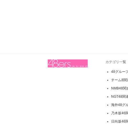
カテゴリ一覧
48グルー
チーム8関
NMB48
NGT48関
海外48グ
乃木坂46
日向坂46