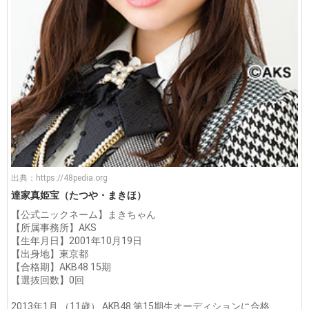
出典：
https://48pedia.org
達家真姫宝（たつや・まきほ）
【公式ニックネーム】まきちゃん
【所属事務所】AKS
【生年月日】2001年10月19日
【出身地】東京都
【合格期】AKB48 15期
【選抜回数】0回
2013年1月 （11歳） AKB48 第15期生オーディションに合格