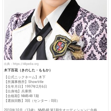
出典：
https://48pedia.org
木下百花（きのした・ももか）
【公式ニックネーム】木下
【所属事務所】Showtitle
【生年月日】1997年2月6日
【出身地】兵庫県
【合格期】NMB48 1期
【選抜回数】3回（センター：0回）
2010年10月（13歳） NMB48 第1期生オーディションに合格