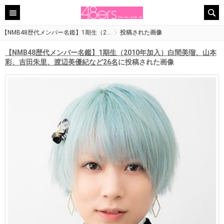
【NMB48歴代メンバー名鑑】1期生（2…
投稿された画像
【NMB48歴代メンバー名鑑】1期生（2010年加入）白間美瑠、山本
彩、吉田朱里、渡辺美優紀など26名
に投稿された画像