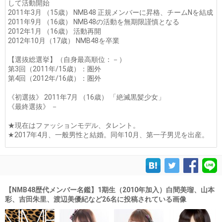
して活動開始
2011年3月 （15歳） NMB48 正規メンバーに昇格、チームNを結成
2011年9月 （16歳） NMB48の活動を無期限謹慎となる
2012年1月 （16歳） 活動再開
2012年10月（17歳） NMB48を卒業
【選抜総選挙】（自身最高順位：－）
第3回（2011年/15歳）：圏外
第4回（2012年/16歳）：圏外
《初選抜》 2011年7月 （16歳） 「絶滅黒髪少女」
《最終選抜》 －
★現在はファッションモデル、タレント。
★2017年4月、一般男性と結婚。同年10月、第一子男児を出産。
【NMB48歴代メンバー名鑑】1期生（2010年加入）白間美瑠、山本
彩、吉田朱里、渡辺美優紀など26名に投稿されている画像