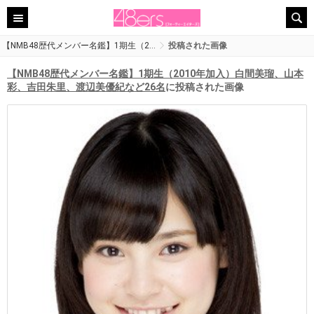
【NMB48歴代メンバー名鑑】1期生（2…
投稿された画像
【NMB48歴代メンバー名鑑】1期生（2010年加入）白間美瑠、山本
彩、吉田朱里、渡辺美優紀など26名
に投稿された画像