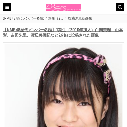
【NMB48歴代メンバー名鑑】1期生（2…
投稿された画像
【NMB48歴代メンバー名鑑】1期生（2010年加入）白間美瑠、山本
彩、吉田朱里、渡辺美優紀など26名
に投稿された画像