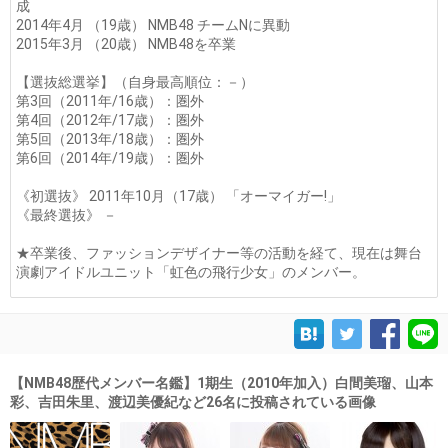
成
2014年4月 （19歳） NMB48 チームNに異動
2015年3月 （20歳） NMB48を卒業
【選抜総選挙】（自身最高順位：－）
第3回（2011年/16歳）：圏外
第4回（2012年/17歳）：圏外
第5回（2013年/18歳）：圏外
第6回（2014年/19歳）：圏外
《初選抜》 2011年10月（17歳） 「オーマイガー!」
《最終選抜》 －
★卒業後、ファッションデザイナー等の活動を経て、現在は舞台
演劇アイドルユニット「虹色の飛行少女」のメンバー。
【NMB48歴代メンバー名鑑】1期生（2010年加入）白間美瑠、山本
彩、吉田朱里、渡辺美優紀など26名に投稿されている画像