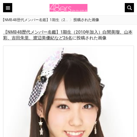
【NMB48歴代メンバー名鑑】1期生（2…
投稿された画像
【NMB48歴代メンバー名鑑】1期生（2010年加入）白間美瑠、山本
彩、吉田朱里、渡辺美優紀など26名
に投稿された画像