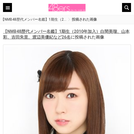
【NMB48歴代メンバー名鑑】1期生（2…
投稿された画像
【NMB48歴代メンバー名鑑】1期生（2010年加入）白間美瑠、山本
彩、吉田朱里、渡辺美優紀など26名
に投稿された画像