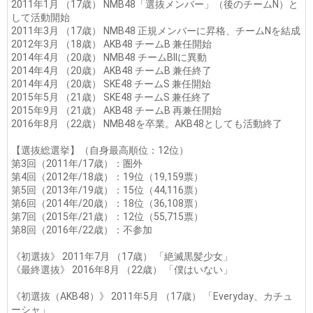
2011年1月 （17歳） NMB48「選抜メンバー」（後のチームN）と
して活動開始
2011年3月 （17歳） NMB48 正規メンバーに昇格、チームNを結成
2012年3月 （18歳） AKB48 チームB 兼任開始
2014年4月 （20歳） NMB48 チームBIIに異動
2014年4月 （20歳） AKB48 チームB 兼任終了
2014年4月 （20歳） SKE48 チームS 兼任開始
2015年5月 （21歳） SKE48 チームS 兼任終了
2015年9月 （21歳） AKB48 チームB 再兼任開始
2016年8月 （22歳） NMB48を卒業。AKB48としても活動終了
【選抜総選挙】（自身最高順位：12位）
第3回（2011年/17歳）：圏外
第4回（2012年/18歳）：19位（19,159票）
第5回（2013年/19歳）：15位（44,116票）
第6回（2014年/20歳）：18位（36,108票）
第7回（2015年/21歳）：12位（55,715票）
第8回（2016年/22歳）：不参加
《初選抜》 2011年7月 （17歳） 「絶滅黒髪少女」
《最終選抜》 2016年8月 （22歳） 「僕はいない」
《初選抜（AKB48）》 2011年5月 （17歳） 「Everyday、カチュ
ーシャ」