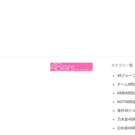
カテゴリ一覧
48グルー
チーム8関
NMB48
NGT48関
海外48グ
乃木坂46
日向坂46