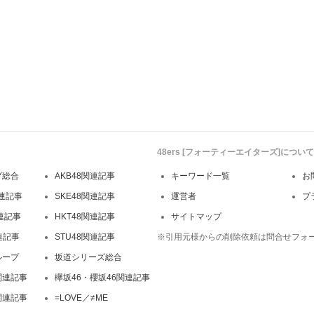
48ers [フォーティーエイターズ]について
プ総合
AKB48関連記事
キーワード一覧
お
連記事
SKE48関連記事
運営者
プ
関連記事
HKT48関連記事
サイトマップ
連記事
STU48関連記事
※引用元様からの削除依頼は問合せフォ
ループ
坂道シリーズ総合
関連記事
欅坂46・櫻坂46関連記事
関連記事
=LOVE／≠ME