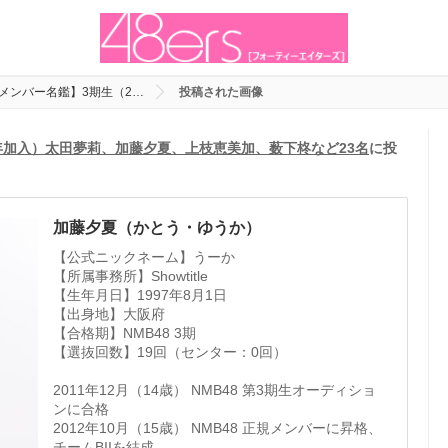
代メンバー名鑑】3期生（2…
投稿された画像
2年加入）太田夢莉、加藤夕夏、上枝恵美加、薮下柊など23名
に投
加藤夕夏（かとう・ゆうか）
【公式ニックネーム】うーか
【所属事務所】Showtitle
【生年月日】1997年8月1日
【出身地】大阪府
【合格期】NMB48 3期
【選抜回数】19回（センター：0回）
2011年12月（14歳） NMB48 第3期生オーディショ
ンに合格
2012年10月（15歳） NMB48 正規メンバーに昇格、
チームBIIを結成