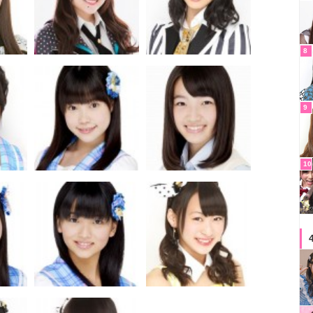
8
9
10