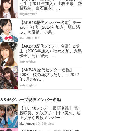
期生（2011年加入）生駒里奈、齋
藤飛鳥、白石麻衣、…
nogimember
【AKB48歴代メンバー名鑑】チー
ム8・初代（2014年加入）坂口渚
沙、岡部麟、小栗…
team8member
【AKB48歴代メンバー名鑑】2期
生（2006年加入）秋元才加、大島
優子、河西智美、…
forty-eighter
【AKB48 歴代センター名鑑】
2006「桜の花びらたち」～2022
年5月の59t…
forty-eighter
48＆46グループ現役メンバー名鑑
【HKT48メンバー最新名鑑】 宮
脇咲良、矢吹奈子、田中美久、運
上弘菜ら現役メンバー…
hktmember
/ 34336 view