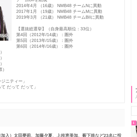
2014年4月 （16歳） NMB48 チームNに異動
2017年1月 （19歳） NMB48 チームMに異動
2019年3月 （21歳） NMB48 チームBIIに異動
【選抜総選挙】（自身最高順位：33位）
第4回（2012年/14歳）：圏外
第5回（2013年/15歳）：圏外
第6回（2014年/16歳）：圏外
票）
票）
票）
7票）
ァージニティー」
って だって だって」
1
12年加入）太田夢莉、加藤夕夏、上枝恵美加、薮下柊など23名に投