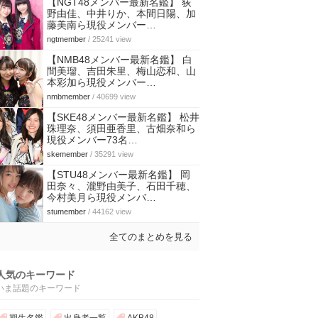
【NGT48メンバー最新名鑑】 荻
野由佳、中井りか、本間日陽、加
藤美南ら現役メンバー…
ngtmember
/ 25241 view
【NMB48メンバー最新名鑑】 白
間美瑠、吉田朱里、梅山恋和、山
本彩加ら現役メンバー…
nmbmember
/ 40699 view
【SKE48メンバー最新名鑑】 松井
珠理奈、須田亜香里、古畑奈和ら
現役メンバー73名…
skemember
/ 35291 view
【STU48メンバー最新名鑑】 岡
田奈々、瀧野由美子、石田千穂、
今村美月ら現役メンバ…
stumember
/ 44162 view
全てのまとめを見る
人気のキーワード
いま話題のキーワード