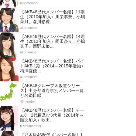
nmbmember
【AKB48歴代メンバー名鑑】11期
生（2010年加入）川栄李奈、小嶋
菜月、森川彩香…
akbmember
【AKB48歴代メンバー名鑑】14期
生（2012年加入）岡田奈々、小嶋
真子、西野未姫…
akbmember
【AKB48歴代メンバー名鑑】バイ
トAKB 1期（2014～2015年活動）
梅澤愛優…
akbmember
【AKB48グループ＆坂道シリー
ズ】出身都道府県別メンバー一覧
と名鑑目録
48member
【AKB48歴代メンバー名鑑】チー
ム8・2代目及び3代目（2014年～
順次加入）歌田…
team8member
【乃木坂46歴代メンバー名鑑】1