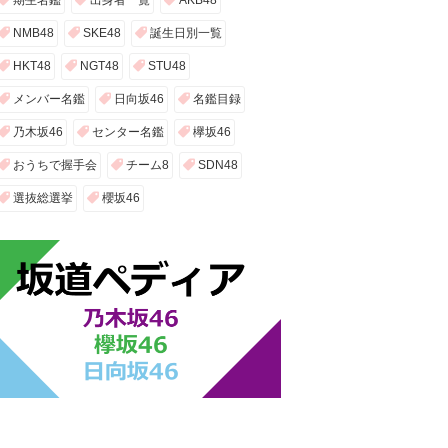
期生名鑑
出身者一覧
AKB48
NMB48
SKE48
誕生日別一覧
HKT48
NGT48
STU48
メンバー名鑑
日向坂46
名鑑目録
乃木坂46
センター名鑑
欅坂46
おうちで握手会
チーム8
SDN48
選抜総選挙
櫻坂46