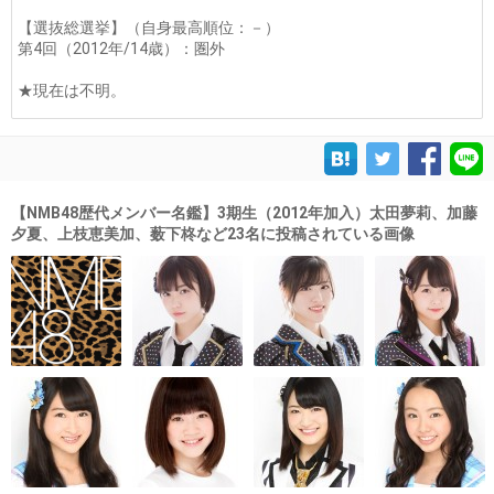
【選抜総選挙】（自身最高順位：－）
第4回（2012年/14歳）：圏外
★現在は不明。
【NMB48歴代メンバー名鑑】3期生（2012年加入）太田夢莉、加藤
夕夏、上枝恵美加、薮下柊など23名に投稿されている画像