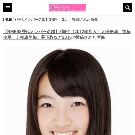
【NMB48歴代メンバー名鑑】3期生（2…
投稿された画像
【NMB48歴代メンバー名鑑】3期生（2012年加入）太田夢莉、加藤
夕夏、上枝恵美加、薮下柊など23名
に投稿された画像