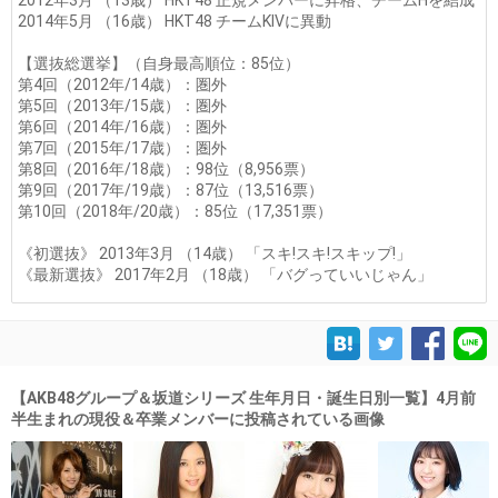
2012年3月 （13歳） HKT48 正規メンバーに昇格、チームHを結成
2014年5月 （16歳） HKT48 チームKIVに異動
【選抜総選挙】（自身最高順位：85位）
第4回（2012年/14歳）：圏外
第5回（2013年/15歳）：圏外
第6回（2014年/16歳）：圏外
第7回（2015年/17歳）：圏外
第8回（2016年/18歳）：98位（8,956票）
第9回（2017年/19歳）：87位（13,516票）
第10回（2018年/20歳）：85位（17,351票）
《初選抜》 2013年3月 （14歳） 「スキ!スキ!スキップ!」
《最新選抜》 2017年2月 （18歳） 「バグっていいじゃん」
【AKB48グループ＆坂道シリーズ 生年月日・誕生日別一覧】4月前
半生まれの現役＆卒業メンバーに投稿されている画像