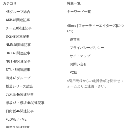
カテゴリ
特集一覧
48グループ総合
キーワード一覧
AKB48関連記事
48ers [フォーティーエイターズ]につ
チーム8関連記事
いて
SKE48関連記事
運営者
NMB48関連記事
プライバシーポリシー
HKT48関連記事
サイトマップ
NGT48関連記事
お問い合せ
STU48関連記事
PC版
海外48グループ
※引用元様からの削除依頼は問合せフ
坂道シリーズ総合
ォームよりご連絡下さい。
乃木坂46関連記事
欅坂46・櫻坂46関連記事
日向坂46関連記事
=LOVE／≠ME
卒業生関連記事