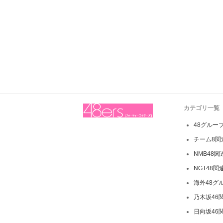
カテゴリ一覧
48グルー
チーム8関
NMB48
NGT48関
海外48グ
乃木坂46
日向坂46