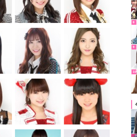
8
9
10