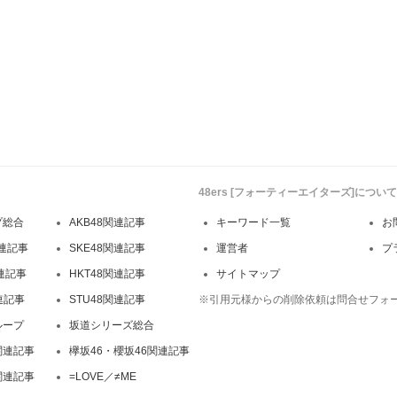
48ers [フォーティーエイターズ]について
プ総合
AKB48関連記事
キーワード一覧
お
連記事
SKE48関連記事
運営者
プ
関連記事
HKT48関連記事
サイトマップ
連記事
STU48関連記事
※引用元様からの削除依頼は問合せフォ
ループ
坂道シリーズ総合
関連記事
欅坂46・櫻坂46関連記事
関連記事
=LOVE／≠ME