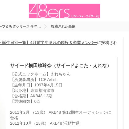
ループ＆坂道シリーズ 生年…
投稿された画像
日・誕生日別一覧】4月前半生まれの現役＆卒業メンバー
に投稿され
サイード横田絵玲奈（サイードよこた・えれな）
【公式ニックネーム】えれちゃん
【所属事務所】TCP Artist
【生年月日】1997年4月15日
【出身地】東京都清瀬市
【合格期】AKB48 12期
【選抜回数】0回
2011年2月 （13歳） AKB48 第12期生オーディションに
合格
2012年10月（15歳） AKB48 活動辞退