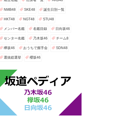
期生名鑑
出身者一覧
AKB48
NMB48
SKE48
誕生日別一覧
HKT48
NGT48
STU48
メンバー名鑑
名鑑目録
日向坂46
センター名鑑
乃木坂46
チーム8
欅坂46
おうちで握手会
SDN48
選抜総選挙
櫻坂46