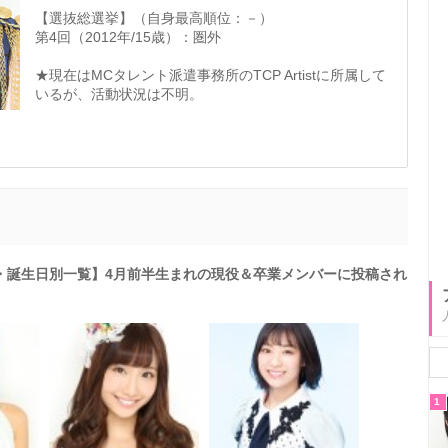
【選抜総選挙】（自身最高順位：－）
第4回（2012年/15歳）：圏外
★現在はMCタレント派遣事務所のTCP Artistに所属して
いるが、活動状況は不明。
日・誕生日別一覧】4月前半生まれの現役＆卒業メンバーに投稿され
1