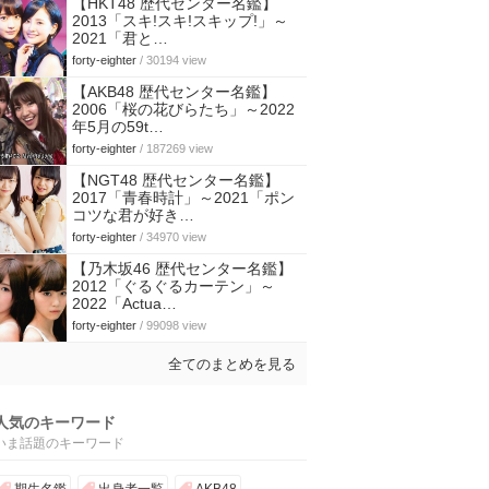
【HKT48 歴代センター名鑑】
2013「スキ!スキ!スキップ!」～
2021「君と…
forty-eighter
/ 30194 view
【AKB48 歴代センター名鑑】
2006「桜の花びらたち」～2022
年5月の59t…
forty-eighter
/ 187269 view
【NGT48 歴代センター名鑑】
2017「青春時計」～2021「ポン
コツな君が好き…
forty-eighter
/ 34970 view
【乃木坂46 歴代センター名鑑】
2012「ぐるぐるカーテン」～
2022「Actua…
forty-eighter
/ 99098 view
全てのまとめを見る
人気のキーワード
いま話題のキーワード