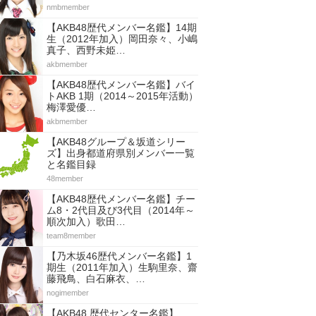
nmbmember
【AKB48歴代メンバー名鑑】14期
生（2012年加入）岡田奈々、小嶋
真子、西野未姫…
akbmember
【AKB48歴代メンバー名鑑】バイ
トAKB 1期（2014～2015年活動）
梅澤愛優…
akbmember
【AKB48グループ＆坂道シリー
ズ】出身都道府県別メンバー一覧
と名鑑目録
48member
【AKB48歴代メンバー名鑑】チー
ム8・2代目及び3代目（2014年～
順次加入）歌田…
team8member
【乃木坂46歴代メンバー名鑑】1
期生（2011年加入）生駒里奈、齋
藤飛鳥、白石麻衣、…
nogimember
【AKB48 歴代センター名鑑】