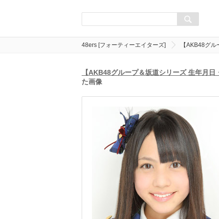
48ers [フォーティーエイターズ]
【AKB48グ
【AKB48グループ＆坂道シリーズ 生年月
た画像