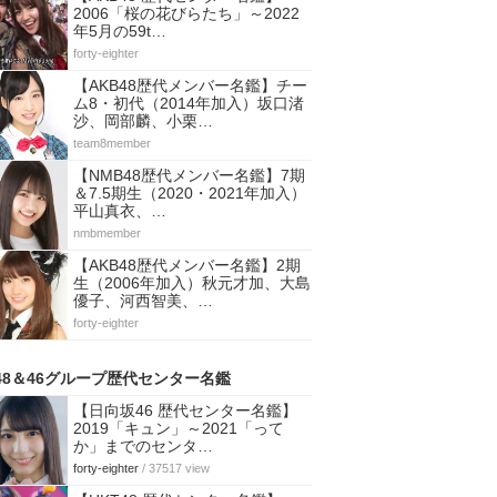
2006「桜の花びらたち」～2022
年5月の59t…
forty-eighter
【AKB48歴代メンバー名鑑】チー
ム8・初代（2014年加入）坂口渚
沙、岡部麟、小栗…
team8member
【NMB48歴代メンバー名鑑】7期
＆7.5期生（2020・2021年加入）
平山真衣、…
nmbmember
【AKB48歴代メンバー名鑑】2期
生（2006年加入）秋元才加、大島
優子、河西智美、…
forty-eighter
48＆46グループ歴代センター名鑑
【日向坂46 歴代センター名鑑】
2019「キュン」～2021「って
か」までのセンタ…
forty-eighter
/ 37517 view