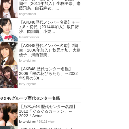
期生（2011年加入）生駒里奈、齋
藤飛鳥、白石麻衣、…
nogimember
【AKB48歴代メンバー名鑑】チー
ム8・初代（2014年加入）坂口渚
沙、岡部麟、小栗…
team8member
【AKB48歴代メンバー名鑑】2期
生（2006年加入）秋元才加、大島
優子、河西智美、…
forty-eighter
【AKB48 歴代センター名鑑】
2006「桜の花びらたち」～2022
年5月の59t…
forty-eighter
48＆46グループ歴代センター名鑑
【乃木坂46 歴代センター名鑑】
2012「ぐるぐるカーテン」～
2022「Actua…
forty-eighter
/ 99121 view