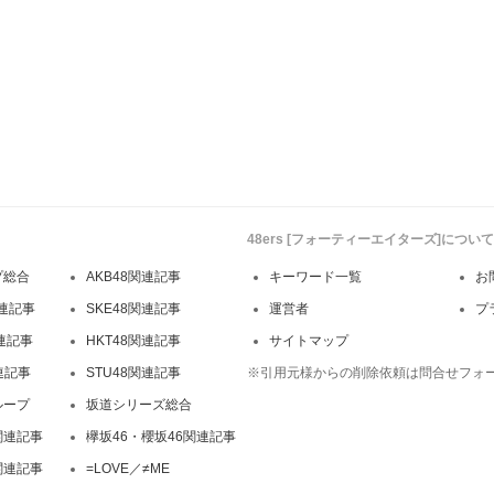
48ers [フォーティーエイターズ]について
プ総合
AKB48関連記事
キーワード一覧
お
連記事
SKE48関連記事
運営者
プ
関連記事
HKT48関連記事
サイトマップ
連記事
STU48関連記事
※引用元様からの削除依頼は問合せフォ
ループ
坂道シリーズ総合
関連記事
欅坂46・櫻坂46関連記事
関連記事
=LOVE／≠ME