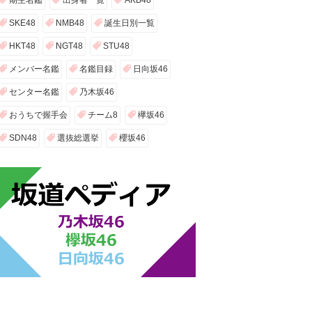
期生名鑑
出身者一覧
AKB48
SKE48
NMB48
誕生日別一覧
HKT48
NGT48
STU48
メンバー名鑑
名鑑目録
日向坂46
センター名鑑
乃木坂46
おうちで握手会
チーム8
欅坂46
SDN48
選抜総選挙
櫻坂46