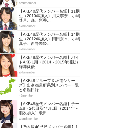
nmbmember
【AKB48歴代メンバー名鑑】11期
生（2010年加入）川栄李奈、小嶋
菜月、森川彩香…
akbmember
【AKB48歴代メンバー名鑑】14期
生（2012年加入）岡田奈々、小嶋
真子、西野未姫…
akbmember
【AKB48歴代メンバー名鑑】バイ
トAKB 1期（2014～2015年活動）
梅澤愛優…
akbmember
【AKB48グループ＆坂道シリー
ズ】出身都道府県別メンバー一覧
と名鑑目録
48member
【AKB48歴代メンバー名鑑】チー
ム8・2代目及び3代目（2014年～
順次加入）歌田…
team8member
【乃木坂46歴代メンバー名鑑】1