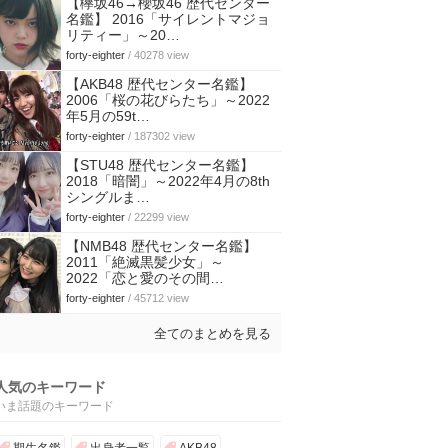
【欅坂46→櫻坂46 歴代センター
名鑑】 2016「サイレントマジョ
リティー」～20…
forty-eighter
/ 40278 view
【AKB48 歴代センター名鑑】
2006「桜の花びらたち」～2022
年5月の59t…
forty-eighter
/ 187302 view
【STU48 歴代センター名鑑】
2018「暗闇」～2022年4月の8th
シングルま…
forty-eighter
/ 22299 view
【NMB48 歴代センター名鑑】
2011「絶滅黒髪少女」～
2022「恋と愛のその間…
forty-eighter
/ 45712 view
全てのまとめを見る
人気のキーワード
いま話題のキーワード