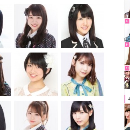
8
9
10