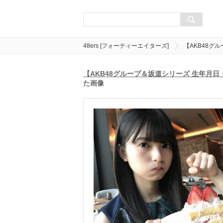
48ers [フォーティーエイターズ]
【AKB48グ
【AKB48グループ＆坂道シリーズ 生年月
た画像