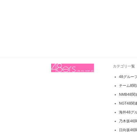
カテゴリ一覧
48グルー
チーム8関
NMB48
NGT48関
海外48グ
乃木坂46
日向坂46