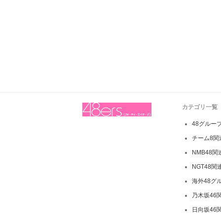
カテゴリ一覧
48グルー
チーム8関
NMB48
NGT48関
海外48グ
乃木坂46
日向坂46