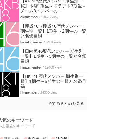
【AKB48歴代メンバー 期生別一
覧】本店1期生～ドラフト3期生＋
チーム8メンバーの…
akbmember
/ 53676 view
【欅坂46→櫻坂46歴代メンバー
期生別一覧】1期生～2期生の一覧
と名鑑目録
keyakimember
/ 8488 view
【日向坂46歴代メンバー 期生別
一覧】1期生～3期生の一覧と名鑑
目録
hinatamember
/ 12460 view
【HKT48歴代メンバー 期生別一
覧】1期生～5期生の一覧と名鑑目
録
hktmember
/ 26330 view
全てのまとめを見る
人気のキーワード
いま話題のキーワード