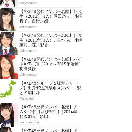
nmbmember
【AKB48歴代メンバー名鑑】14期
生（2012年加入）岡田奈々、小嶋
真子、西野未姫…
akbmember
【AKB48歴代メンバー名鑑】11期
生（2010年加入）川栄李奈、小嶋
菜月、森川彩香…
akbmember
【AKB48歴代メンバー名鑑】バイ
トAKB 1期（2014～2015年活動）
梅澤愛優…
akbmember
【AKB48グループ＆坂道シリー
ズ】出身都道府県別メンバー一覧
と名鑑目録
48member
【AKB48歴代メンバー名鑑】チー
ム8・2代目及び3代目（2014年～
順次加入）歌田…
team8member
【AKB48歴代メンバー名鑑】チー