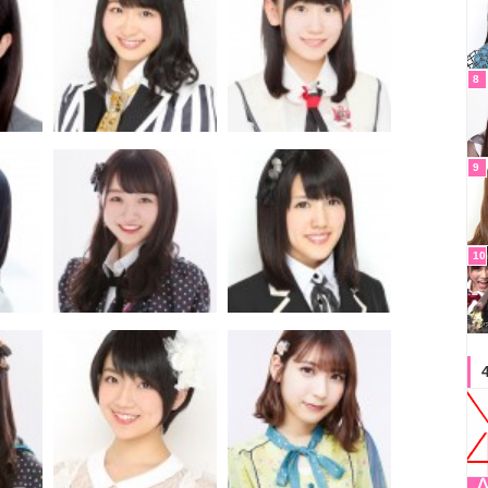
8
9
10