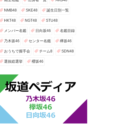
期生名鑑
出身者一覧
AKB48
NMB48
SKE48
誕生日別一覧
HKT48
NGT48
STU48
メンバー名鑑
日向坂46
名鑑目録
乃木坂46
センター名鑑
欅坂46
おうちで握手会
チーム8
SDN48
選抜総選挙
櫻坂46