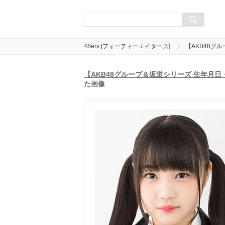
48ers [フォーティーエイターズ]
【AKB48グ
【AKB48グループ＆坂道シリーズ 生年月
た画像