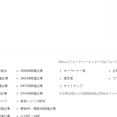
48ers [フォーティーエイターズ]について
プ総合
AKB48関連記事
キーワード一覧
お
連記事
SKE48関連記事
運営者
プ
関連記事
HKT48関連記事
サイトマップ
連記事
STU48関連記事
※引用元様からの削除依頼は問合せフォ
ループ
坂道シリーズ総合
関連記事
欅坂46・櫻坂46関連記事
関連記事
=LOVE／≠ME