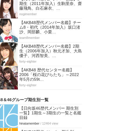
期生（2011年加入）生駒里奈、齋
藤飛鳥、白石麻衣、…
nogimember
【AKB48歴代メンバー名鑑】チー
ム8・初代（2014年加入）坂口渚
沙、岡部麟、小栗…
team8member
【AKB48歴代メンバー名鑑】2期
生（2006年加入）秋元才加、大島
優子、河西智美、…
forty-eighter
【AKB48 歴代センター名鑑】
2006「桜の花びらたち」～2022
年5月の59t…
forty-eighter
48＆46グループ期生別一覧
【日向坂46歴代メンバー 期生別
一覧】1期生～3期生の一覧と名鑑
目録
hinatamember
/ 12464 view