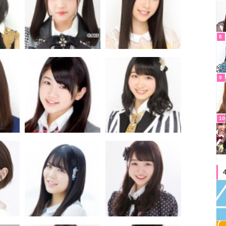
8
9
10