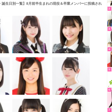
日・誕生日別一覧】8月前半生まれの現役＆卒業メンバーに投稿され
2
3
4
5
6
7