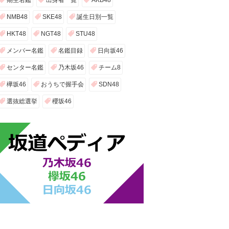
期生名鑑
出身者一覧
AKB48
NMB48
SKE48
誕生日別一覧
HKT48
NGT48
STU48
メンバー名鑑
名鑑目録
日向坂46
センター名鑑
乃木坂46
チーム8
欅坂46
おうちで握手会
SDN48
選抜総選挙
櫻坂46