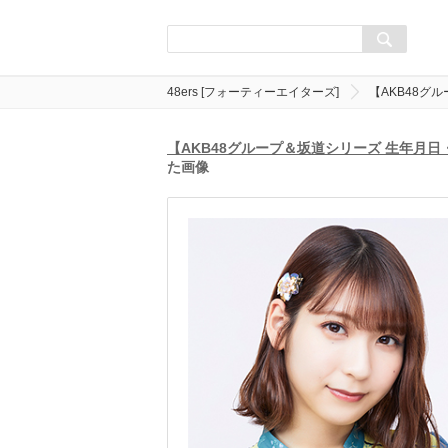
48ers [フォーティーエイターズ]
【AKB48グ
【AKB48グループ＆坂道シリーズ 生年月
た画像