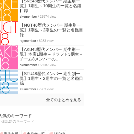
【SKE48歴代メンバー 期生別一
覧】1期生～10期生の一覧と名鑑
目録
skemember
/ 29574 view
【NGT48歴代メンバー 期生別一
覧】1期生～2期生の一覧と名鑑目
録
ngtmember
/ 8233 view
【AKB48歴代メンバー 期生別一
覧】本店1期生～ドラフト3期生＋
チーム8メンバーの…
akbmember
/ 53687 view
【STU48歴代メンバー 期生別一
覧】1期生～2期生の一覧と名鑑目
録
stumember
/ 7983 view
全てのまとめを見る
人気のキーワード
いま話題のキーワード