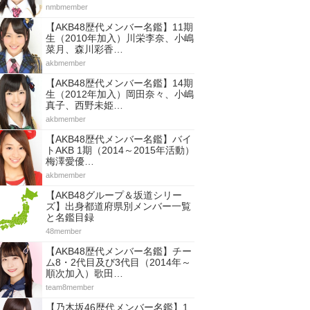
nmbmember
【AKB48歴代メンバー名鑑】11期
生（2010年加入）川栄李奈、小嶋
菜月、森川彩香…
akbmember
【AKB48歴代メンバー名鑑】14期
生（2012年加入）岡田奈々、小嶋
真子、西野未姫…
akbmember
【AKB48歴代メンバー名鑑】バイ
トAKB 1期（2014～2015年活動）
梅澤愛優…
akbmember
【AKB48グループ＆坂道シリー
ズ】出身都道府県別メンバー一覧
と名鑑目録
48member
【AKB48歴代メンバー名鑑】チー
ム8・2代目及び3代目（2014年～
順次加入）歌田…
team8member
【乃木坂46歴代メンバー名鑑】1