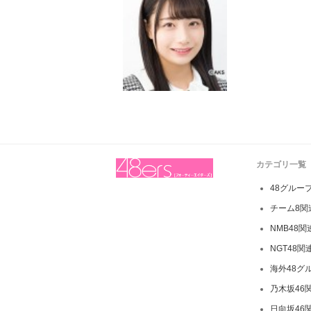
カテゴリ一覧
48グルー
チーム8関
NMB48
NGT48関
海外48グ
乃木坂46
日向坂46