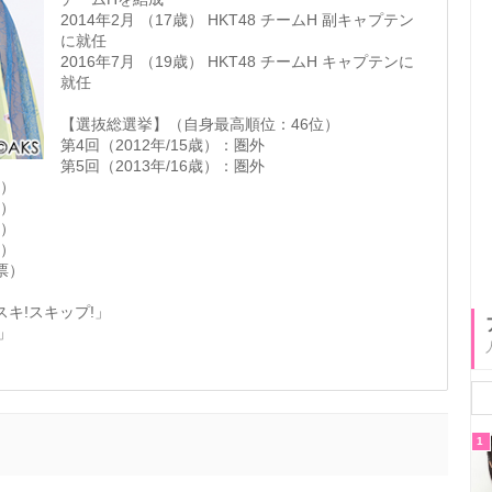
2014年2月 （17歳） HKT48 チームH 副キャプテン
に就任
2016年7月 （19歳） HKT48 チームH キャプテンに
就任
【選抜総選挙】（自身最高順位：46位）
第4回（2012年/15歳）：圏外
第5回（2013年/16歳）：圏外
票）
票）
票）
票）
0票）
!スキ!スキップ!」
2」
1