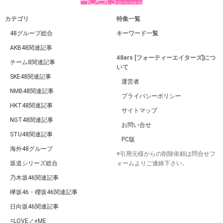
カテゴリ
特集一覧
48グループ総合
キーワード一覧
AKB48関連記事
48ers [フォーティーエイターズ]につ
チーム8関連記事
いて
SKE48関連記事
運営者
NMB48関連記事
プライバシーポリシー
HKT48関連記事
サイトマップ
NGT48関連記事
お問い合せ
STU48関連記事
PC版
海外48グループ
※引用元様からの削除依頼は問合せフ
坂道シリーズ総合
ォームよりご連絡下さい。
乃木坂46関連記事
欅坂46・櫻坂46関連記事
日向坂46関連記事
=LOVE／≠ME