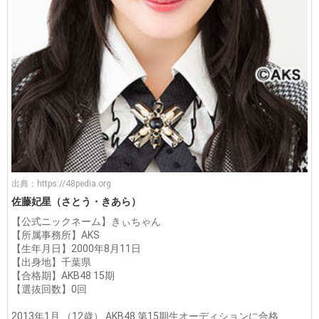
出典：
https://48pedia.org
佐藤妃星（さとう・きあら）
【公式ニックネーム】きぃちゃん
【所属事務所】AKS
【生年月日】2000年8月11日
【出身地】千葉県
【合格期】AKB48 15期
【選抜回数】0回
2013年1月 （12歳） AKB48 第15期生オーディションに合格