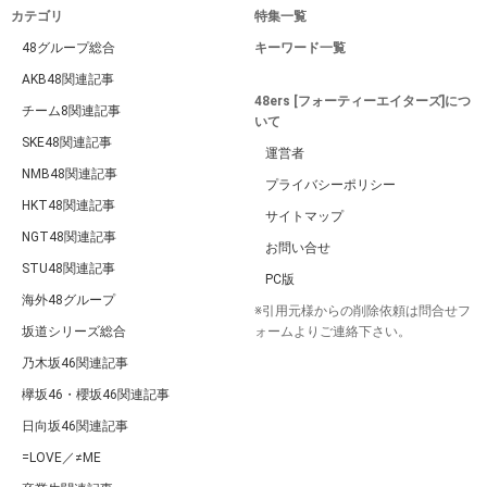
カテゴリ
特集一覧
48グループ総合
キーワード一覧
AKB48関連記事
48ers [フォーティーエイターズ]につ
チーム8関連記事
いて
SKE48関連記事
運営者
NMB48関連記事
プライバシーポリシー
HKT48関連記事
サイトマップ
NGT48関連記事
お問い合せ
STU48関連記事
PC版
海外48グループ
※引用元様からの削除依頼は問合せフ
坂道シリーズ総合
ォームよりご連絡下さい。
乃木坂46関連記事
欅坂46・櫻坂46関連記事
日向坂46関連記事
=LOVE／≠ME