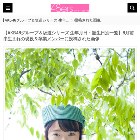
【AKB48グループ＆坂道シリーズ 生年…
投稿された画像
【AKB48グループ＆坂道シリーズ 生年月日・誕生日別一覧】8月前
半生まれの現役＆卒業メンバー
に投稿された画像