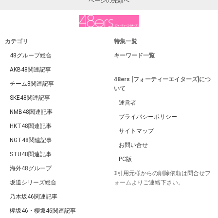
ページの先頭へ
カテゴリ
特集一覧
48グループ総合
キーワード一覧
AKB48関連記事
48ers [フォーティーエイターズ]につ
チーム8関連記事
いて
SKE48関連記事
運営者
NMB48関連記事
プライバシーポリシー
HKT48関連記事
サイトマップ
NGT48関連記事
お問い合せ
STU48関連記事
PC版
海外48グループ
※引用元様からの削除依頼は問合せフ
坂道シリーズ総合
ォームよりご連絡下さい。
乃木坂46関連記事
欅坂46・櫻坂46関連記事