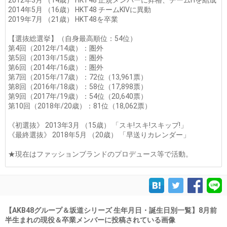
2012年3月 （14歳） HKT48 正規メンバーに昇格、チームHを結成
2014年5月 （16歳） HKT48 チームKIVに異動
2019年7月 （21歳） HKT48を卒業
【選抜総選挙】（自身最高順位：54位）
第4回（2012年/14歳）：圏外
第5回（2013年/15歳）：圏外
第6回（2014年/16歳）：圏外
第7回（2015年/17歳）：72位（13,961票）
第8回（2016年/18歳）：58位（17,898票）
第9回（2017年/19歳）：54位（20,640票）
第10回（2018年/20歳）：81位（18,062票）
《初選抜》 2013年3月 （15歳） 「スキ!スキ!スキップ!」
《最終選抜》 2018年5月 （20歳） 「早送りカレンダー」
★現在はファッションブランドのプロデュース等で活動。
【AKB48グループ＆坂道シリーズ 生年月日・誕生日別一覧】8月前
半生まれの現役＆卒業メンバーに投稿されている画像