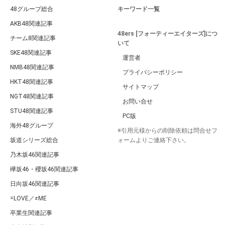
48グループ総合
キーワード一覧
AKB48関連記事
48ers [フォーティーエイターズ]につ
チーム8関連記事
いて
SKE48関連記事
運営者
NMB48関連記事
プライバシーポリシー
HKT48関連記事
サイトマップ
NGT48関連記事
お問い合せ
STU48関連記事
PC版
海外48グループ
※引用元様からの削除依頼は問合せフ
坂道シリーズ総合
ォームよりご連絡下さい。
乃木坂46関連記事
欅坂46・櫻坂46関連記事
日向坂46関連記事
=LOVE／≠ME
卒業生関連記事