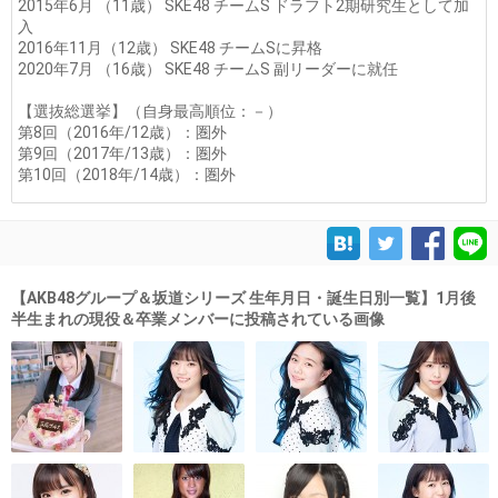
2015年6月 （11歳） SKE48 チームS ドラフト2期研究生として加
入
2016年11月（12歳） SKE48 チームSに昇格
2020年7月 （16歳） SKE48 チームS 副リーダーに就任
【選抜総選挙】（自身最高順位：－）
第8回（2016年/12歳）：圏外
第9回（2017年/13歳）：圏外
第10回（2018年/14歳）：圏外
【AKB48グループ＆坂道シリーズ 生年月日・誕生日別一覧】1月後
半生まれの現役＆卒業メンバーに投稿されている画像