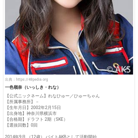
出典：
https://48pedia.org
一色嶺奈（いっしき・れな）
【公式ニックネーム】れなひゅー／ひゅーちゃん
【所属事務所】－
【生年月日】2002年2月15日
【出身地】神奈川県横浜市
【合格期】ドラフト 2期（SKE）
【選抜回数】0回
2014年9月 （12歳） バイトAKBとして活動開始