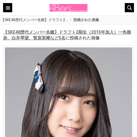
【SKE48歴代メンバー名鑑】ドラフト2…
投稿された画像
【SKE48歴代メンバー名鑑】ドラフト2期生（2015年加入）一色嶺
奈、白井琴望、菅原茉椰など5名
に投稿された画像