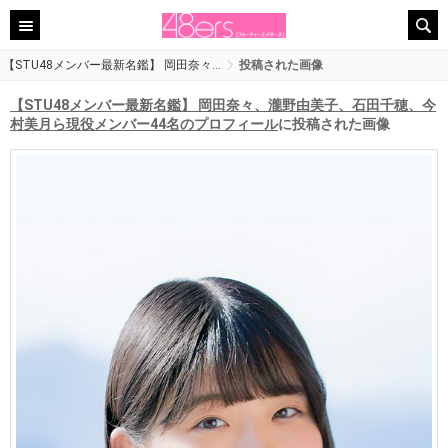
【STU48メンバー最新名鑑】 岡田奈々…
投稿された画像
【STU48メンバー最新名鑑】 岡田奈々、瀧野由美子、石田千穂、今
村美月ら現役メンバー44名のプロフィール
に投稿された画像