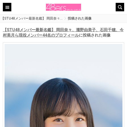
【STU48メンバー最新名鑑】 岡田奈々…
投稿された画像
【STU48メンバー最新名鑑】 岡田奈々、瀧野由美子、石田千穂、今
村美月ら現役メンバー44名のプロフィール
に投稿された画像