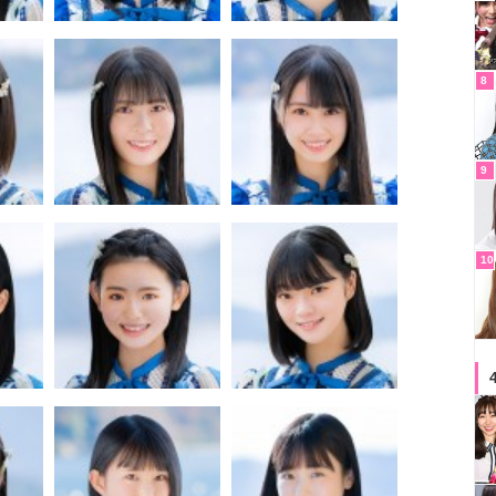
8
9
10