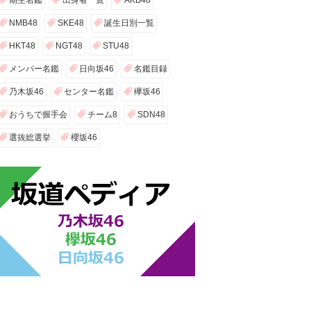
期生名鑑
出身者一覧
AKB48
NMB48
SKE48
誕生日別一覧
HKT48
NGT48
STU48
メンバー名鑑
日向坂46
名鑑目録
乃木坂46
センター名鑑
欅坂46
おうちで握手会
チーム8
SDN48
選抜総選挙
櫻坂46