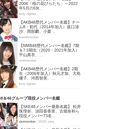
2006「桜の花びらたち」～2022
年5月の59t…
forty-eighter
【AKB48歴代メンバー名鑑】チー
ム8・初代（2014年加入）坂口渚
沙、岡部麟、小栗…
team8member
【NMB48歴代メンバー名鑑】7期
＆7.5期生（2020・2021年加入）
平山真衣、…
nmbmember
【AKB48歴代メンバー名鑑】2期
生（2006年加入）秋元才加、大島
優子、河西智美、…
forty-eighter
48＆46グループ現役メンバー名鑑
【SKE48メンバー最新名鑑】 松井
珠理奈、須田亜香里、古畑奈和ら
現役メンバー73名…
skemember
/ 35281 view