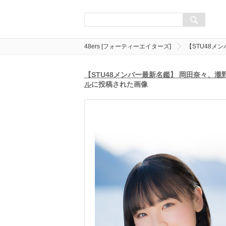
48ers [フォーティーエイターズ]
【STU48メ
【STU48メンバー最新名鑑】 岡田奈々、
ル
に投稿された画像