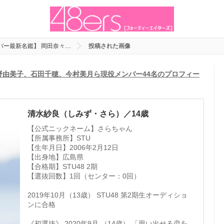
ンバー最新名鑑】 岡田奈々…
投稿された画像
瀧野由美子、石田千穂、今村美月ら現役メンバー44名のプロフィー
清水紗良（しみず・さら）／14歳
【公式ニックネーム】さらちゃん
【所属事務所】STU
【生年月日】2006年2月12日
【出身地】広島県
【合格期】STU48 2期
【選抜回数】1回（センター：0回）
2019年10月（13歳） STU48 第2期生オーディショ
ンに合格
《初選抜》 2020年9月 （14歳） 「思い出せる恋を