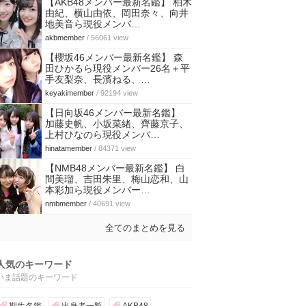
【AKB48メンバー最新名鑑】 柏木
由紀、横山由依、岡田奈々、向井
地美音ら現役メンバ…
akbmember
/ 56061 view
【櫻坂46メンバー最新名鑑】 森
田ひかるら現役メンバー26名＋平
手友梨奈、長濱ねる、…
keyakimember
/ 92194 view
【日向坂46メンバー最新名鑑】
加藤史帆、小坂菜緒、齊藤京子、
上村ひなのら現役メンバ…
hinatamember
/ 84371 view
【NMB48メンバー最新名鑑】 白
間美瑠、吉田朱里、梅山恋和、山
本彩加ら現役メンバー…
nmbmember
/ 40691 view
全てのまとめを見る
人気のキーワード
いま話題のキーワード