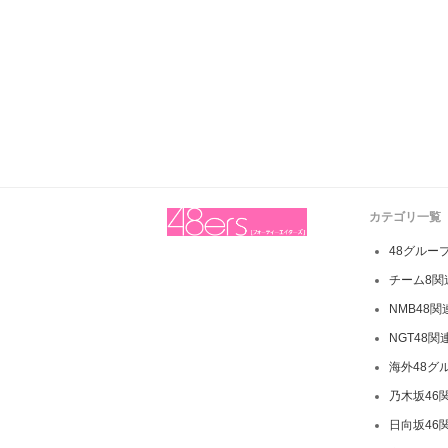
カテゴリ一覧
48グルー
チーム8関
NMB48
NGT48関
海外48グ
乃木坂46
日向坂46