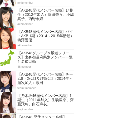
nmbmember
【AKB48歴代メンバー名鑑】14期
生（2012年加入）岡田奈々、小嶋
真子、西野未姫…
akbmember
【AKB48歴代メンバー名鑑】バイ
トAKB 1期（2014～2015年活動）
梅澤愛優…
akbmember
【AKB48グループ＆坂道シリー
ズ】出身都道府県別メンバー一覧
と名鑑目録
48member
【AKB48歴代メンバー名鑑】チー
ム8・2代目及び3代目（2014年～
順次加入）歌田…
team8member
【乃木坂46歴代メンバー名鑑】1
期生（2011年加入）生駒里奈、齋
藤飛鳥、白石麻衣、…
nogimember
【AKB48 歴代センター名鑑】