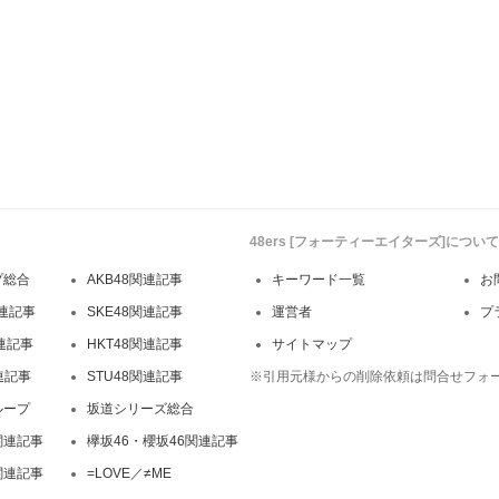
48ers [フォーティーエイターズ]について
プ総合
AKB48関連記事
キーワード一覧
お
連記事
SKE48関連記事
運営者
プ
関連記事
HKT48関連記事
サイトマップ
連記事
STU48関連記事
※引用元様からの削除依頼は問合せフォ
ループ
坂道シリーズ総合
関連記事
欅坂46・櫻坂46関連記事
関連記事
=LOVE／≠ME