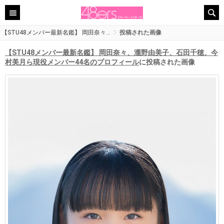
【STU48メンバー最新名鑑】 岡田奈々…
投稿された画像
【STU48メンバー最新名鑑】 岡田奈々、瀧野由美子、石田千穂、今
村美月ら現役メンバー44名のプロフィール
に投稿された画像