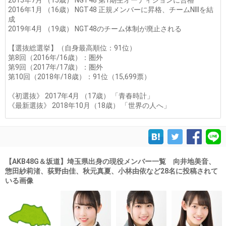
2015年7月 （15歳） NGT48 第1期生オーディションに合格
2016年1月 （16歳） NGT48 正規メンバーに昇格、チームNIIIを結
成
2019年4月 （19歳） NGT48のチーム体制が廃止される
【選抜総選挙】（自身最高順位：91位）
第8回（2016年/16歳）：圏外
第9回（2017年/17歳）：圏外
第10回（2018年/18歳）：91位（15,699票）
《初選抜》 2017年4月 （17歳） 「青春時計」
《最新選抜》 2018年10月（18歳） 「世界の人へ」
【AKB48G＆坂道】埼玉県出身の現役メンバー一覧 向井地美音、
惣田紗莉渚、荻野由佳、秋元真夏、小林由依など28名に投稿されて
いる画像