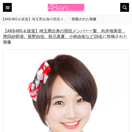
【AKB48G＆坂道】埼玉県出身の現役メ…
投稿された画像
【AKB48G＆坂道】埼玉県出身の現役メンバー一覧 向井地美音、
惣田紗莉渚、荻野由佳、秋元真夏、小林由依など28名
に投稿された
画像