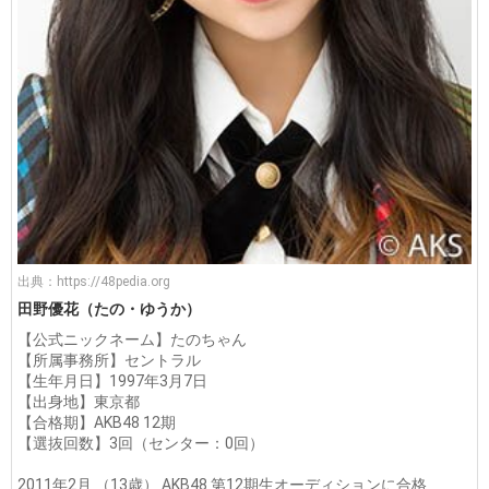
出典：
https://48pedia.org
田野優花（たの・ゆうか）
【公式ニックネーム】たのちゃん
【所属事務所】セントラル
【生年月日】1997年3月7日
【出身地】東京都
【合格期】AKB48 12期
【選抜回数】3回（センター：0回）
2011年2月 （13歳） AKB48 第12期生オーディションに合格