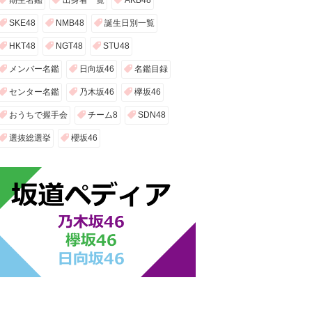
期生名鑑
出身者一覧
AKB48
SKE48
NMB48
誕生日別一覧
HKT48
NGT48
STU48
メンバー名鑑
日向坂46
名鑑目録
センター名鑑
乃木坂46
欅坂46
おうちで握手会
チーム8
SDN48
選抜総選挙
櫻坂46