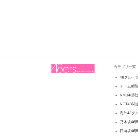
カテゴリ一覧
48グルー
チーム8関
NMB48
NGT48関
海外48グ
乃木坂46
日向坂46