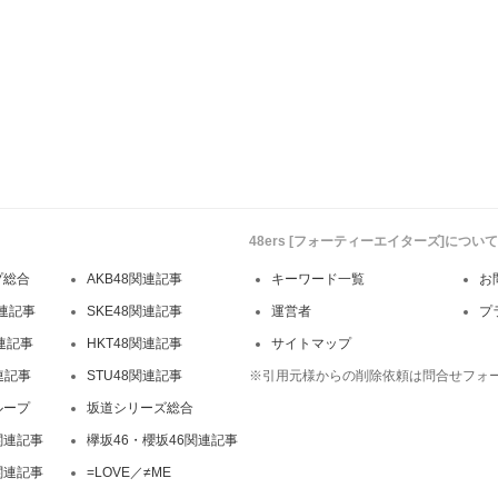
48ers [フォーティーエイターズ]について
プ総合
AKB48関連記事
キーワード一覧
お
連記事
SKE48関連記事
運営者
プ
関連記事
HKT48関連記事
サイトマップ
連記事
STU48関連記事
※引用元様からの削除依頼は問合せフォ
ループ
坂道シリーズ総合
関連記事
欅坂46・櫻坂46関連記事
関連記事
=LOVE／≠ME