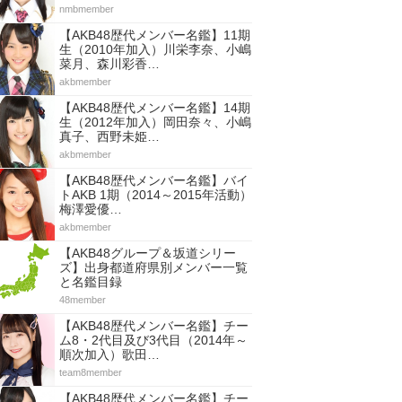
nmbmember
【AKB48歴代メンバー名鑑】11期
生（2010年加入）川栄李奈、小嶋
菜月、森川彩香…
akbmember
【AKB48歴代メンバー名鑑】14期
生（2012年加入）岡田奈々、小嶋
真子、西野未姫…
akbmember
【AKB48歴代メンバー名鑑】バイ
トAKB 1期（2014～2015年活動）
梅澤愛優…
akbmember
【AKB48グループ＆坂道シリー
ズ】出身都道府県別メンバー一覧
と名鑑目録
48member
【AKB48歴代メンバー名鑑】チー
ム8・2代目及び3代目（2014年～
順次加入）歌田…
team8member
【AKB48歴代メンバー名鑑】チー