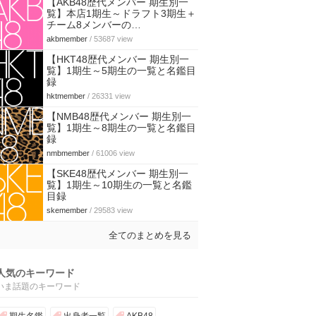
【AKB48歴代メンバー 期生別一
覧】本店1期生～ドラフト3期生＋
チーム8メンバーの…
akbmember
/ 53687 view
【HKT48歴代メンバー 期生別一
覧】1期生～5期生の一覧と名鑑目
録
hktmember
/ 26331 view
【NMB48歴代メンバー 期生別一
覧】1期生～8期生の一覧と名鑑目
録
nmbmember
/ 61006 view
【SKE48歴代メンバー 期生別一
覧】1期生～10期生の一覧と名鑑
目録
skemember
/ 29583 view
全てのまとめを見る
人気のキーワード
いま話題のキーワード