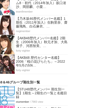
ム8・初代（2014年加入）坂口渚
沙、岡部麟、小栗…
team8member
【乃木坂46歴代メンバー名鑑】1
期生（2011年加入）生駒里奈、齋
藤飛鳥、白石麻衣、…
nogimember
【AKB48歴代メンバー名鑑】2期
生（2006年加入）秋元才加、大島
優子、河西智美、…
forty-eighter
【AKB48 歴代センター名鑑】
2006「桜の花びらたち」～2022
年5月の59t…
forty-eighter
48＆46グループ期生別一覧
【STU48歴代メンバー 期生別一
覧】1期生～2期生の一覧と名鑑目
録
stumember
/ 7983 view