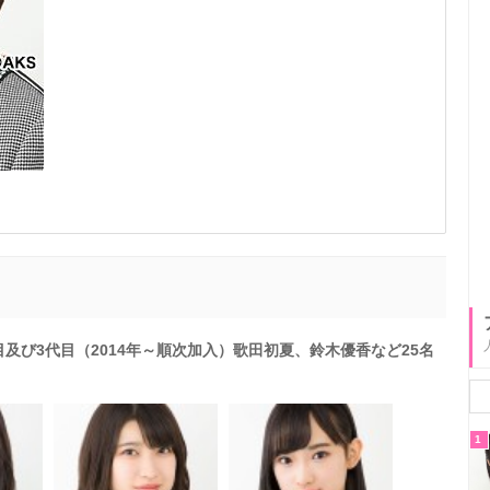
目及び3代目（2014年～順次加入）歌田初夏、鈴木優香など25名
1