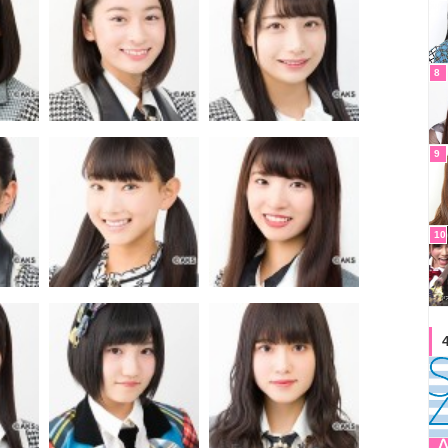
8
9
10