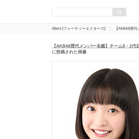
48ers [フォーティーエイターズ]
【AKB48歴
【AKB48歴代メンバー名鑑】チーム8・2代
に投稿された画像