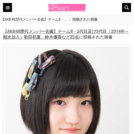
【AKB48歴代メンバー名鑑】チーム8・…
投稿された画像
【AKB48歴代メンバー名鑑】チーム8・2代目及び3代目（2014年～
順次加入）歌田初夏、鈴木優香など25名
に投稿された画像