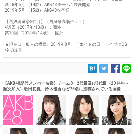
2018年6月 （14歳） AKB48 チーム4 兼任開始
2019年5月 （15歳） AKB48を卒業
【選抜総選挙2代目】（自身最高順位：－）
第9回（2017年/13歳）：圏外
第10回（2018年/14歳）：圏外
★現在は一般人の模様。2019年8月、「エイトの日」ライブにOG
枠で出演。
【AKB48歴代メンバー名鑑】チーム8・2代目及び3代目（2014年～
順次加入）歌田初夏、鈴木優香など25名に投稿されている画像