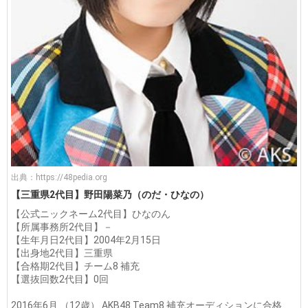
出典：
https://48pedia.org
【三重県2代目】野田陽菜乃（のだ・ひなの）
【公式ニックネーム2代目】ひなのん
【所属事務所2代目】－
【生年月日2代目】2004年2月15日
【出身地2代目】三重県
【合格期2代目】チーム8 補充
【選抜回数2代目】0回
2016年6月 （12歳） AKB48 Team8 補充オーディションに合格