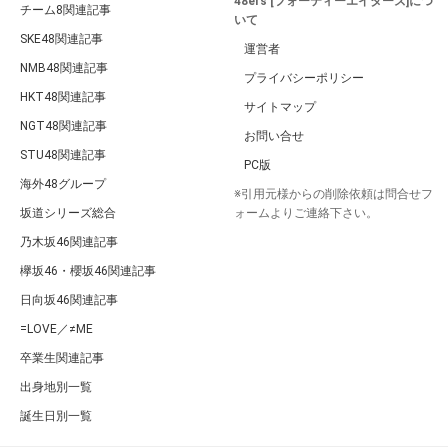
48ers [フォーティーエイターズ]につ
チーム8関連記事
いて
SKE48関連記事
運営者
NMB48関連記事
プライバシーポリシー
HKT48関連記事
サイトマップ
NGT48関連記事
お問い合せ
STU48関連記事
PC版
海外48グループ
※引用元様からの削除依頼は問合せフ
坂道シリーズ総合
ォームよりご連絡下さい。
乃木坂46関連記事
欅坂46・櫻坂46関連記事
日向坂46関連記事
=LOVE／≠ME
卒業生関連記事
出身地別一覧
誕生日別一覧