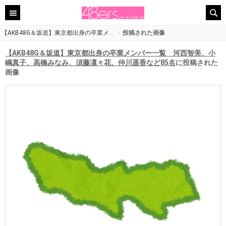
【AKB48G＆坂道】東京都出身の卒業メ…
投稿された画像
【AKB48G＆坂道】東京都出身の卒業メンバー一覧 河西智美、小
嶋真子、高橋みなみ、須藤凜々花、仲川遥香など85名
に投稿された
画像