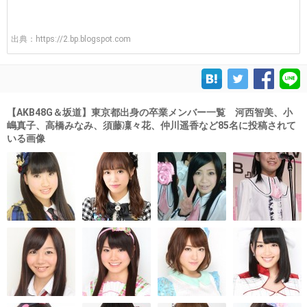
出典：
https://2.bp.blogspot.com
【AKB48G＆坂道】東京都出身の卒業メンバー一覧 河西智美、小
嶋真子、高橋みなみ、須藤凜々花、仲川遥香など85名に投稿されて
いる画像