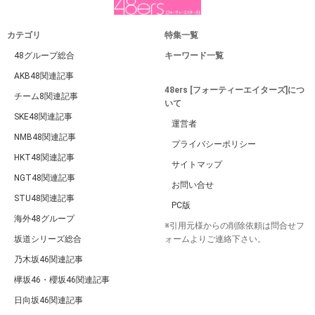
カテゴリ
特集一覧
48グループ総合
キーワード一覧
AKB48関連記事
48ers [フォーティーエイターズ]につ
チーム8関連記事
いて
SKE48関連記事
運営者
NMB48関連記事
プライバシーポリシー
HKT48関連記事
サイトマップ
NGT48関連記事
お問い合せ
STU48関連記事
PC版
海外48グループ
※引用元様からの削除依頼は問合せフ
坂道シリーズ総合
ォームよりご連絡下さい。
乃木坂46関連記事
欅坂46・櫻坂46関連記事
日向坂46関連記事