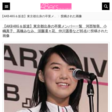
【AKB48G＆坂道】東京都出身の卒業メ…
投稿された画像
【AKB48G＆坂道】東京都出身の卒業メンバー一覧 河西智美、小
嶋真子、高橋みなみ、須藤凜々花、仲川遥香など85名
に投稿された
画像