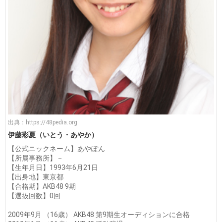
出典：
https://48pedia.org
伊藤彩夏（いとう・あやか）
【公式ニックネーム】あやぽん
【所属事務所】－
【生年月日】1993年6月21日
【出身地】東京都
【合格期】AKB48 9期
【選抜回数】0回
2009年9月 （16歳） AKB48 第9期生オーディションに合格