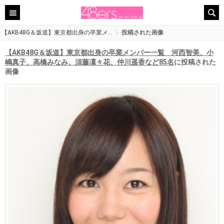
【AKB48G＆坂道】東京都出身の卒業メ…
投稿された画像
【AKB48G＆坂道】東京都出身の卒業メンバー一覧 河西智美、小
嶋真子、高橋みなみ、須藤凜々花、仲川遥香など85名
に投稿された
画像