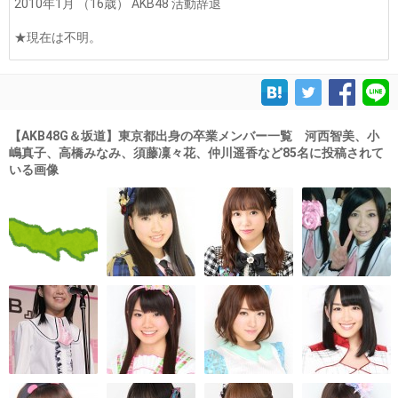
2010年1月 （16歳） AKB48 活動辞退
★現在は不明。
【AKB48G＆坂道】東京都出身の卒業メンバー一覧 河西智美、小
嶋真子、高橋みなみ、須藤凜々花、仲川遥香など85名に投稿されて
いる画像