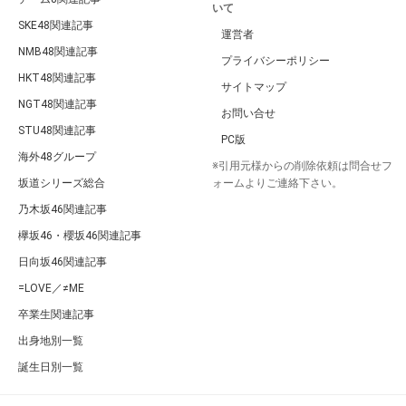
いて
SKE48関連記事
運営者
NMB48関連記事
プライバシーポリシー
HKT48関連記事
サイトマップ
NGT48関連記事
お問い合せ
STU48関連記事
PC版
海外48グループ
※引用元様からの削除依頼は問合せフ
坂道シリーズ総合
ォームよりご連絡下さい。
乃木坂46関連記事
欅坂46・櫻坂46関連記事
日向坂46関連記事
=LOVE／≠ME
卒業生関連記事
出身地別一覧
誕生日別一覧