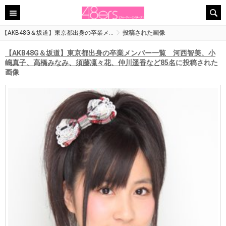
【AKB48G＆坂道】東京都出身の卒業メ…
投稿された画像
【AKB48G＆坂道】東京都出身の卒業メンバー一覧 河西智美、小
嶋真子、高橋みなみ、須藤凜々花、仲川遥香など85名
に投稿された
画像