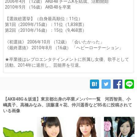
2006年4月 （12歳） AKB48 チームKを結成、活動開始
2010年9月 （16歳） AKB48を卒業
【選抜総選挙】（自身最高順位：11位）
第1回（2009年/15歳）：11位（1,838票）
第2回（2010年/16歳）：15位（9,468票）
《初選抜》 2006年10月 （12歳） 「会いたかった」
《最終選抜》 2010年8月 （16歳） 「ヘビーローテーション」
★卒業後はレプロエンタテインメントに所属し女優、歌手として
活動。2014年に退所し、芸能界を引退。
【AKB48G＆坂道】東京都出身の卒業メンバー一覧 河西智美、小
嶋真子、高橋みなみ、須藤凜々花、仲川遥香など85名に投稿されて
いる画像