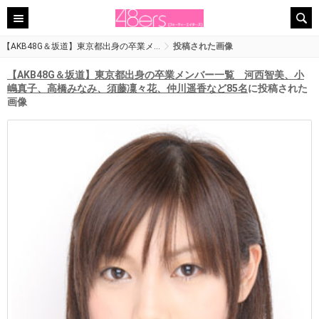
【AKB48G＆坂道】東京都出身の卒業メ…
投稿された画像
【AKB48G＆坂道】東京都出身の卒業メンバー一覧 河西智美、小
嶋真子、高橋みなみ、須藤凜々花、仲川遥香など85名
に投稿された
画像