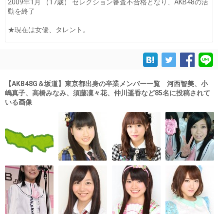
2009年1月 （17歳） セレクション審査不合格となり、AKB48の活
動を終了
★現在は女優、タレント。
【AKB48G＆坂道】東京都出身の卒業メンバー一覧 河西智美、小
嶋真子、高橋みなみ、須藤凜々花、仲川遥香など85名に投稿されて
いる画像