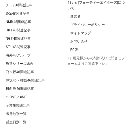
48ers [フォーティーエイターズ]につ
チーム8関連記事
いて
SKE48関連記事
運営者
NMB48関連記事
プライバシーポリシー
HKT48関連記事
サイトマップ
NGT48関連記事
お問い合せ
STU48関連記事
PC版
海外48グループ
※引用元様からの削除依頼は問合せフ
坂道シリーズ総合
ォームよりご連絡下さい。
乃木坂46関連記事
欅坂46・櫻坂46関連記事
日向坂46関連記事
=LOVE／≠ME
卒業生関連記事
出身地別一覧
誕生日別一覧