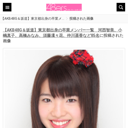
【AKB48G＆坂道】東京都出身の卒業メ…
投稿された画像
【AKB48G＆坂道】東京都出身の卒業メンバー一覧 河西智美、小
嶋真子、高橋みなみ、須藤凜々花、仲川遥香など85名
に投稿された
画像