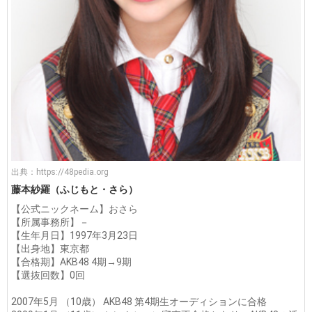
出典：
https://48pedia.org
藤本紗羅（ふじもと・さら）
【公式ニックネーム】おさら
【所属事務所】－
【生年月日】1997年3月23日
【出身地】東京都
【合格期】AKB48 4期→9期
【選抜回数】0回
2007年5月 （10歳） AKB48 第4期生オーディションに合格