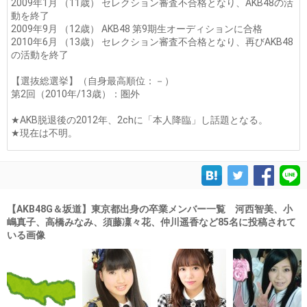
2009年1月 （11歳） セレクション審査不合格となり、AKB48の活
動を終了
2009年9月 （12歳） AKB48 第9期生オーディションに合格
2010年6月 （13歳） セレクション審査不合格となり、再びAKB48
の活動を終了
【選抜総選挙】（自身最高順位：－）
第2回（2010年/13歳）：圏外
★AKB脱退後の2012年、2chに「本人降臨」し話題となる。
★現在は不明。
【AKB48G＆坂道】東京都出身の卒業メンバー一覧 河西智美、小
嶋真子、高橋みなみ、須藤凜々花、仲川遥香など85名に投稿されて
いる画像