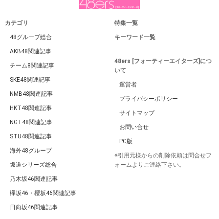
カテゴリ
特集一覧
48グループ総合
キーワード一覧
AKB48関連記事
48ers [フォーティーエイターズ]につ
チーム8関連記事
いて
SKE48関連記事
運営者
NMB48関連記事
プライバシーポリシー
HKT48関連記事
サイトマップ
NGT48関連記事
お問い合せ
STU48関連記事
PC版
海外48グループ
※引用元様からの削除依頼は問合せフ
坂道シリーズ総合
ォームよりご連絡下さい。
乃木坂46関連記事
欅坂46・櫻坂46関連記事
日向坂46関連記事