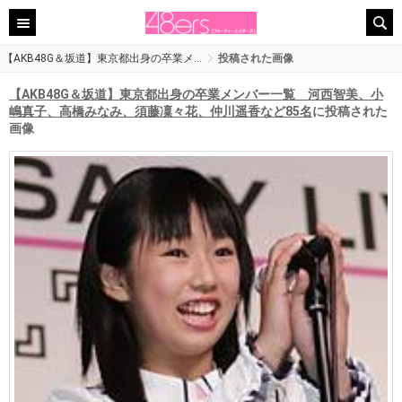
【AKB48G＆坂道】東京都出身の卒業メ…
投稿された画像
【AKB48G＆坂道】東京都出身の卒業メンバー一覧 河西智美、小
嶋真子、高橋みなみ、須藤凜々花、仲川遥香など85名
に投稿された
画像