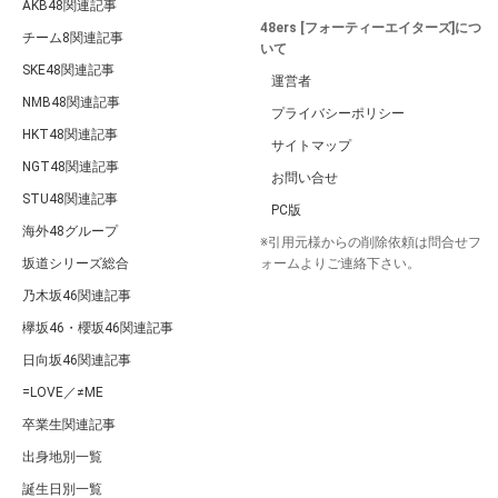
AKB48関連記事
48ers [フォーティーエイターズ]につ
チーム8関連記事
いて
SKE48関連記事
運営者
NMB48関連記事
プライバシーポリシー
HKT48関連記事
サイトマップ
NGT48関連記事
お問い合せ
STU48関連記事
PC版
海外48グループ
※引用元様からの削除依頼は問合せフ
坂道シリーズ総合
ォームよりご連絡下さい。
乃木坂46関連記事
欅坂46・櫻坂46関連記事
日向坂46関連記事
=LOVE／≠ME
卒業生関連記事
出身地別一覧
誕生日別一覧