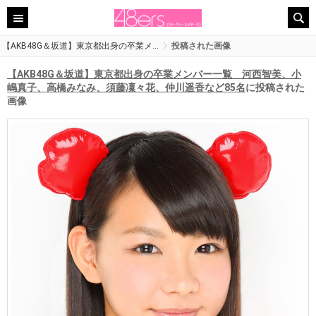
【AKB48G＆坂道】東京都出身の卒業メ…
投稿された画像
【AKB48G＆坂道】東京都出身の卒業メンバー一覧 河西智美、小
嶋真子、高橋みなみ、須藤凜々花、仲川遥香など85名
に投稿された
画像